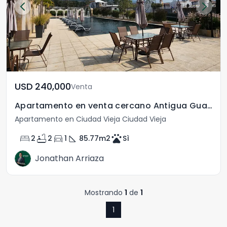
USD	240,000
Venta
Apartamento en venta cercano Antigua Guatemala
Apartamento en Ciudad Vieja Ciudad Vieja
bed
bathtub
directions_car
square_foot
pets
2
2
1
85.77
m2
Sì
Jonathan Arriaza
Mostrando
1
de
1
1