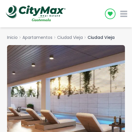
Icon desc
Inicio
chevron_right
Apartamentos
chevron_right
Ciudad Vieja
chevron_right
Ciudad Vieja