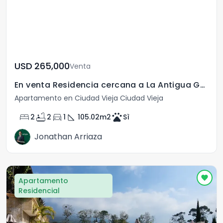
USD	265,000
Venta
En venta Residencia cercana a La Antigua Guatemala
Apartamento en Ciudad Vieja Ciudad Vieja
bed
bathtub
directions_car
square_foot
pets
2
2
1
105.02
m2
Sì
Jonathan Arriaza
Apartamento
Residencial