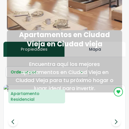
Apartamentos en Ciudad
Vieja en Ciudad vieja
Propiedades
Mapa
Encuentra aquí los mejores
apartamentos en Ciudad Vieja en
Ordenar por...
Ciudad Vieja para tu próximo hogar o
lugar ideal para invertir.
Apartamento
Residencial