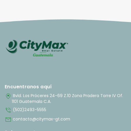
Encuentranos aquí
home_pin
Bvld. Los Próceres 24-69 Z.10 Zona Pradera Torre IV Of.
1101 Guatemala C.A.
phone_in_talk
(502)2493-5555
mail
contacto@citymax-gt.com