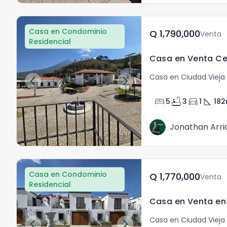
Casa en Condominio
Q	1,790,000
Venta
Residencial
Casa en Ciudad Vieja 
bed
bathtub
directions_car
square_foot
5
3
1
182
Jonathan Arri
Casa en Condominio
Q	1,770,000
Venta
Residencial
Casa en Ciudad Vieja 