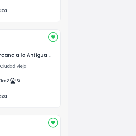
aza
Casa en Venta cercana a la Antigua Guatemala
Ciudad Vieja
pets
0
m2
Sì
aza