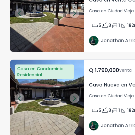
Casa en Ciudad Vieja 
bed
bathtub
directions_car
square_foot
5
3
1
182
Jonathan Arri
Casa en Condominio
Q	1,790,000
Venta
Residencial
Casa en Ciudad Vieja 
bed
bathtub
directions_car
square_foot
5
3
1
182
Jonathan Arri