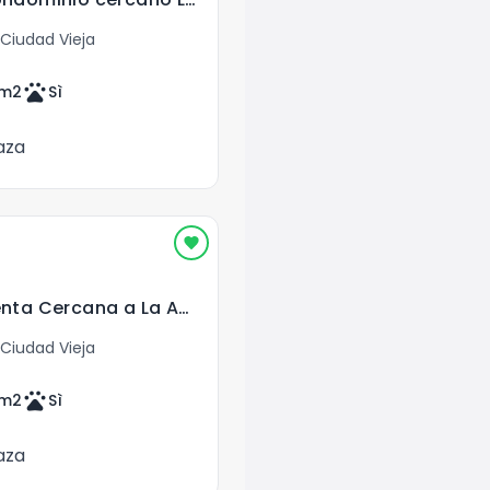
Ciudad Vieja
pets
m2
Sì
aza
Casa Nueva en Venta Cercana a La Antigua Guatemala
Ciudad Vieja
pets
m2
Sì
aza