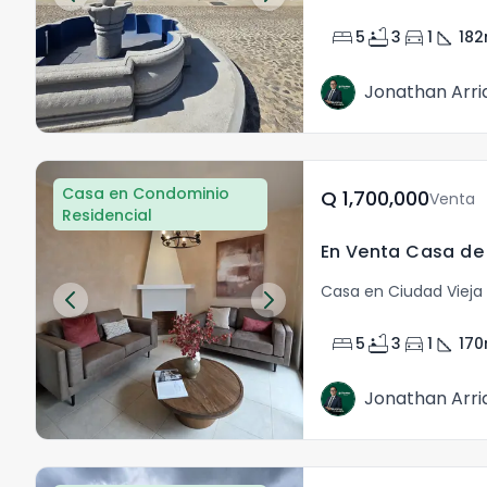
bed
bathtub
directions_car
square_foot
5
3
1
182
Jonathan Arri
Casa en Condominio
Q	1,700,000
Venta
Residencial
Casa en Ciudad Vieja 
bed
bathtub
directions_car
square_foot
5
3
1
170
Jonathan Arri