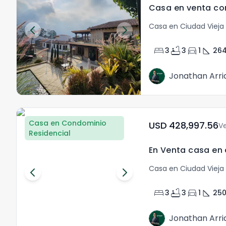
Casa en Ciudad Vieja 
bed
bathtub
directions_car
square_foot
3
3
1
26
Jonathan Arri
Casa en Condominio
USD	428,997.56
V
Residencial
Casa en Ciudad Vieja 
bed
bathtub
directions_car
square_foot
3
3
1
25
Jonathan Arri