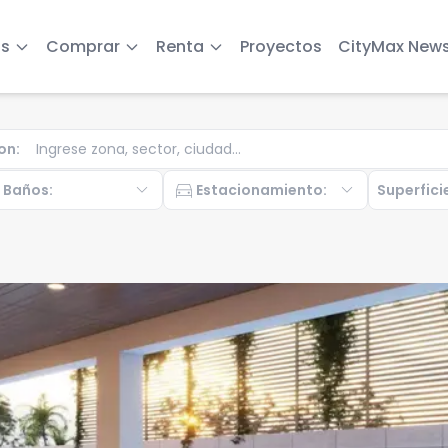
s
Comprar
Renta
Proyectos
CityMax New
on
:
b
expand_more
directions_car
expand_more
Baños
:
Estacionamiento
:
Superfici