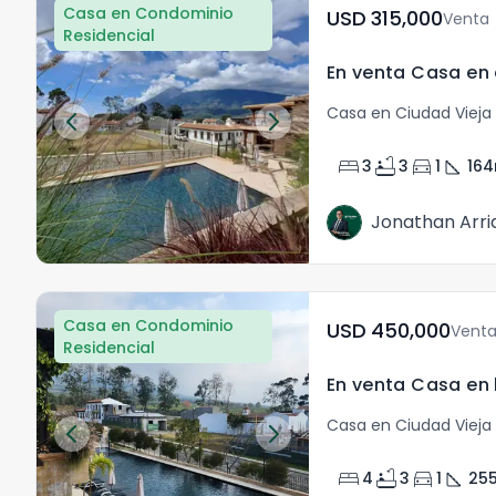
Casa en Condominio
USD	315,000
Venta
Residencial
Casa en Ciudad Vieja 
bed
bathtub
directions_car
square_foot
3
3
1
164
Jonathan Arri
Casa en Condominio
USD	450,000
Vent
Residencial
Casa en Ciudad Vieja 
bed
bathtub
directions_car
square_foot
4
3
1
25