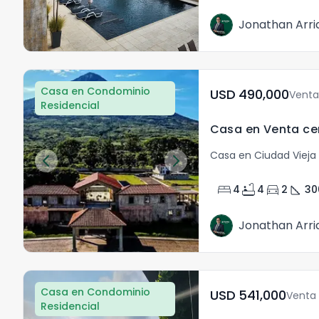
Jonathan Arri
Casa en Condominio
USD	490,000
Venta
Residencial
Casa en Ciudad Vieja 
bed
bathtub
directions_car
square_foot
4
4
2
30
Jonathan Arri
Casa en Condominio
USD	541,000
Venta
Residencial