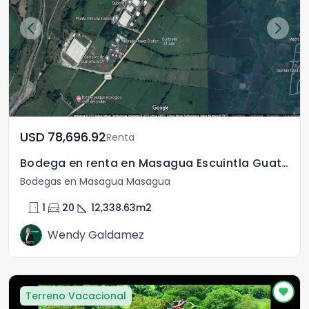
USD	78,696.92
Renta
Bodega en renta en Masagua Escuintla Guatemala.
Bodegas en Masagua Masagua
door_front
directions_car
square_foot
1
20
12,338.63
m2
Wendy Galdamez
Terreno Vacacional