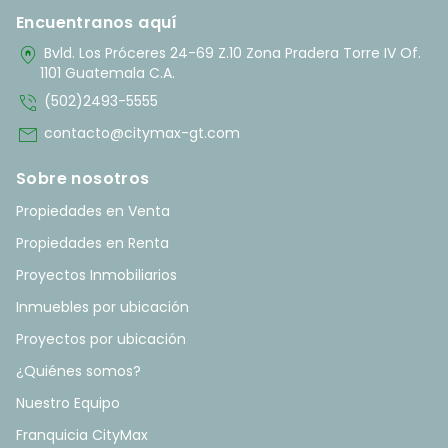
Encuentranos aquí
home_pin
Bvld. Los Próceres 24-69 Z.10 Zona Pradera Torre IV Of.
1101 Guatemala C.A.
phone_in_talk
(502)2493-5555
mail
contacto@citymax-gt.com
Sobre nosotros
Propiedades en Venta
Propiedades en Renta
Proyectos Inmobiliarios
Inmuebles por ubicación
Proyectos por ubicación
¿Quiénes somos?
Nuestro Equipo
Franquicia CityMax