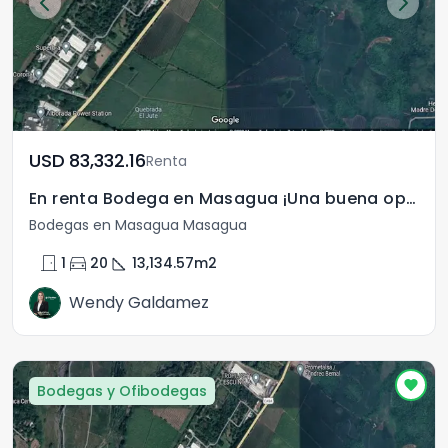
USD	83,332.16
Renta
En renta Bodega en Masagua ¡Una buena oportunidad!
Bodegas en Masagua Masagua
door_front
directions_car
square_foot
1
20
13,134.57
m2
Wendy Galdamez
Bodegas y Ofibodegas