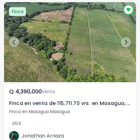
Finca
Q	4,390,000
Venta
Finca en venta de 115,711.70 vrs. en Masagua, Escuintla
Finca en Masagua Masagua
bed
1
Jonathan Arriaza