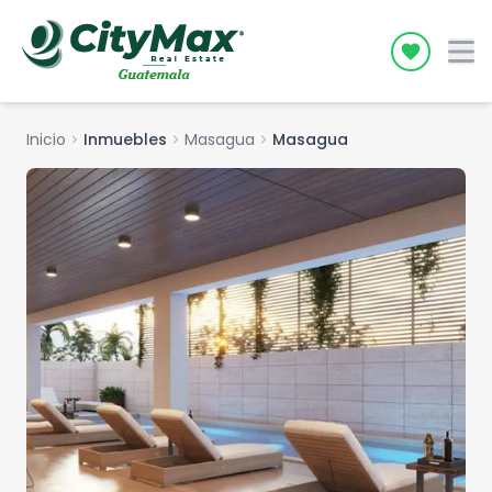
Icon desc
Inicio
chevron_right
Inmuebles
chevron_right
Masagua
chevron_right
Masagua