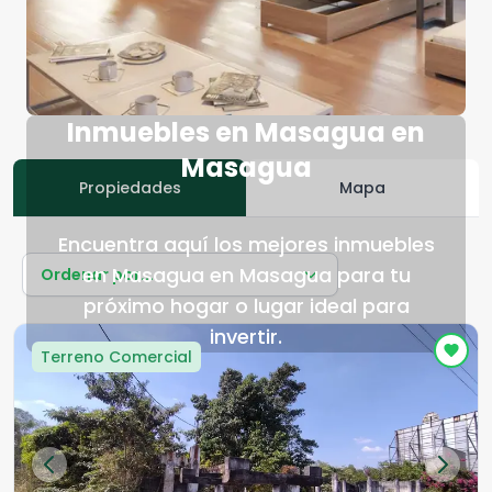
Inmuebles en Masagua en
Masagua
Propiedades
Mapa
Encuentra aquí los mejores inmuebles
en Masagua en Masagua para tu
Ordenar por...
próximo hogar o lugar ideal para
invertir.
Terreno Comercial