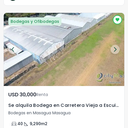
Bodegas y Ofibodegas
USD	30,000
Renta
Se alquila Bodega en Carretera Vieja a Escuintla
Bodegas en Masagua Masagua
directions_car
square_foot
40
9,290
m2