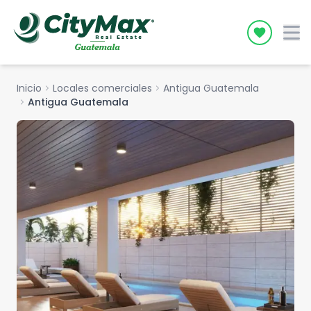
Icon desc
Inicio
chevron_right
Locales comerciales
chevron_right
Antigua Guatemala
chevron_right
Antigua Guatemala