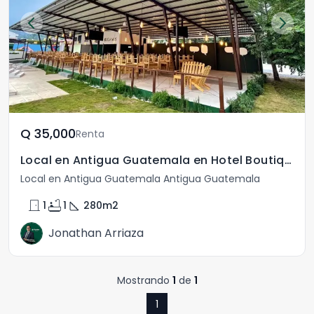
Q	35,000
Renta
Local en Antigua Guatemala en Hotel Boutique
Local en Antigua Guatemala Antigua Guatemala
door_front
bathtub
square_foot
1
1
280
m2
Jonathan Arriaza
Mostrando
1
de
1
1