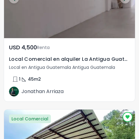
USD	4,500
Renta
Local Comercial en alquiler La Antigua Guatemala
Local en Antigua Guatemala Antigua Guatemala
door_front
square_foot
1
45
m2
Jonathan Arriaza
Local Comercial