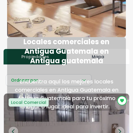
Locales comerciales en
Antigua Guatemala en
Propiedades
Mapa
Antigua guatemala
Ordenar por...
Encuentra aquí los mejores locales
comerciales en Antigua Guatemala en
Antigua Guatemala para tu próximo
Local Comercial
hogar o lugar ideal para invertir.