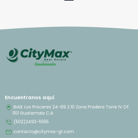
Encuentranos aquí
home_pin
Bvld. Los Próceres 24-69 Z.10 Zona Pradera Torre IV Of.
1101 Guatemala C.A.
phone_in_talk
(502)2493-5555
mail
contacto@citymax-gt.com