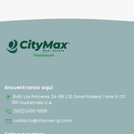
Encuentranos aquí
home_pin
Bvld. Los Próceres 24-69 Z.10 Zona Pradera Torre IV Of.
1101 Guatemala C.A.
phone_in_talk
(502)2493-5555
mail
contacto@citymax-gt.com