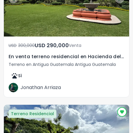
USD	290,000
USD	300,000
Venta
En venta terreno residencial en Hacienda del Comendador
Terreno en Antigua Guatemala Antigua Guatemala
pets
Sì
Jonathan Arriaza
Terreno Residencial