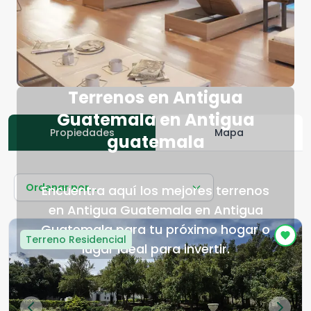
Terrenos en Antigua
Guatemala en Antigua
Propiedades
Mapa
guatemala
Ordenar por...
Encuentra aquí los mejores terrenos
en Antigua Guatemala en Antigua
Guatemala para tu próximo hogar o
Terreno Residencial
lugar ideal para invertir.