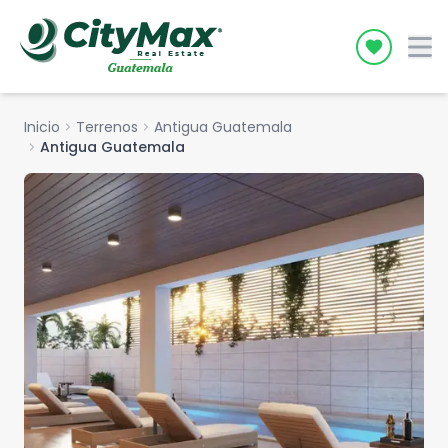
Icon desc
Inicio
chevron_right
Terrenos
chevron_right
Antigua Guatemala
chevron_right
Antigua Guatemala