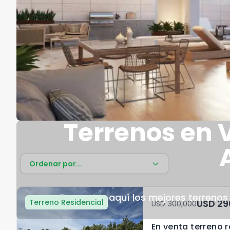
Terrenos en 
Ordenar por...
Encuentra aquí los mejores terreno
Terreno Residencial
USD
USD	300,000