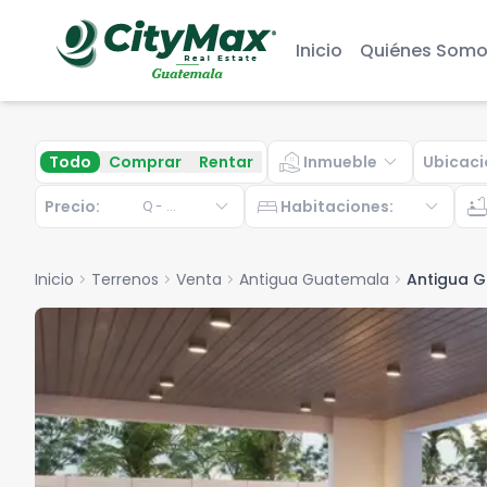
Inicio
Quiénes Somo
real_estate_agent
expand_more
Todo
Comprar
Rentar
Inmueble
Ubicaci
expand_more
bed
expand_more
bathtu
Precio:
Habitaciones
:
Q
-
...
Inicio
chevron_right
Terrenos
chevron_right
Venta
chevron_right
Antigua Guatemala
chevron_right
Antigua 