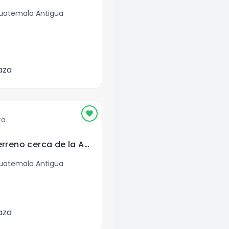
Guatemala Antigua
aza
ta
Vendo hermoso terreno cerca de la Antigua Guatemala
Guatemala Antigua
aza