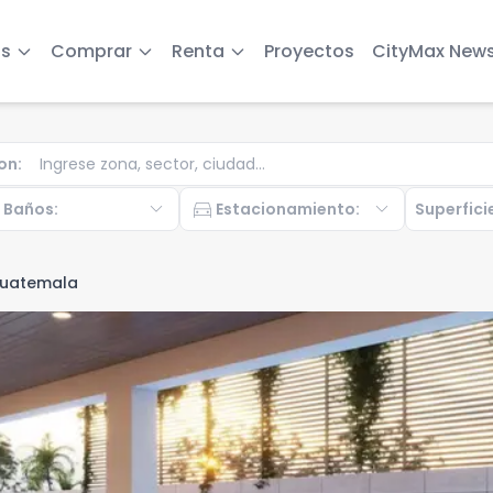
s
Comprar
Renta
Proyectos
CityMax New
on
:
b
expand_more
directions_car
expand_more
Baños
:
Estacionamiento
:
Superfici
Guatemala