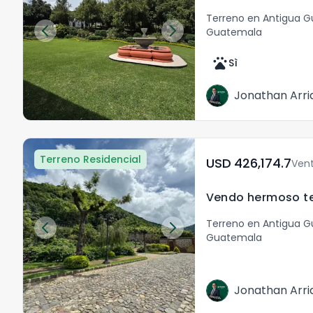
Terreno en Antigua 
Guatemala
pets
Sì
Jonathan Arri
Terreno Residencial
USD	426,174.7
Ven
Terreno en Antigua 
Guatemala
Jonathan Arri