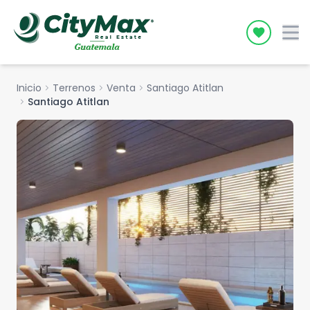
Icon desc
Inicio
chevron_right
Terrenos
chevron_right
Venta
chevron_right
Santiago Atitlan
chevron_right
Santiago Atitlan