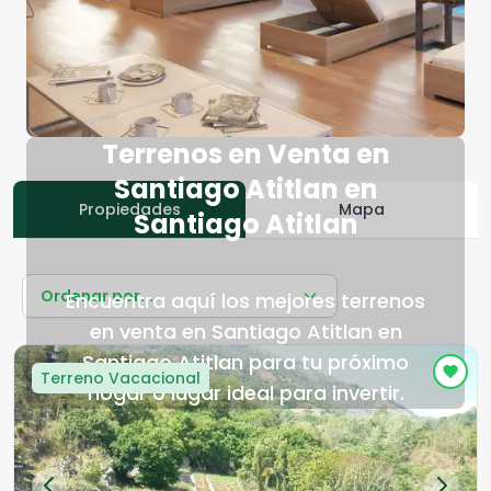
Terrenos en Venta en
Santiago Atitlan en
Propiedades
Mapa
Santiago Atitlan
Ordenar por...
Encuentra aquí los mejores terrenos
en venta en Santiago Atitlan en
Santiago Atitlan para tu próximo
Terreno Vacacional
hogar o lugar ideal para invertir.