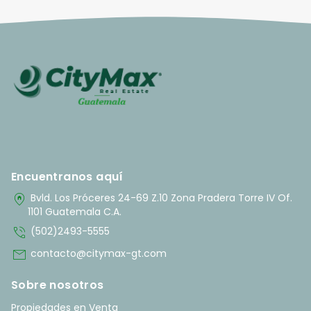
Encuentranos aquí
home_pin
Bvld. Los Próceres 24-69 Z.10 Zona Pradera Torre IV Of.
1101 Guatemala C.A.
phone_in_talk
(502)2493-5555
mail
contacto@citymax-gt.com
Sobre nosotros
Propiedades en Venta