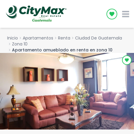
Icon desc
Inicio
chevron_right
Apartamentos
chevron_right
Renta
chevron_right
Ciudad De Guatemala
chevron_right
Zona 10
chevron_right
Apartamento amueblado en renta en zona 10