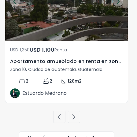
USD	1,100
USD	1,350
Renta
Apartamento amueblado en renta en zona 10 Guatemala
Zona 10, Ciudad de Guatemala. Guatemala
Z
bed
bathtub
square_foot
2
2
128
m2
Estuardo Medrano
chevron_left
chevron_right