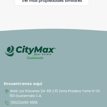
Ver más propiedades
similares
Encuentranos aquí
home_pin
Bvld. Los Próceres 24-69 Z.10 Zona Pradera Torre IV Of.
1101 Guatemala C.A.
phone_in_talk
(502)2493-5555