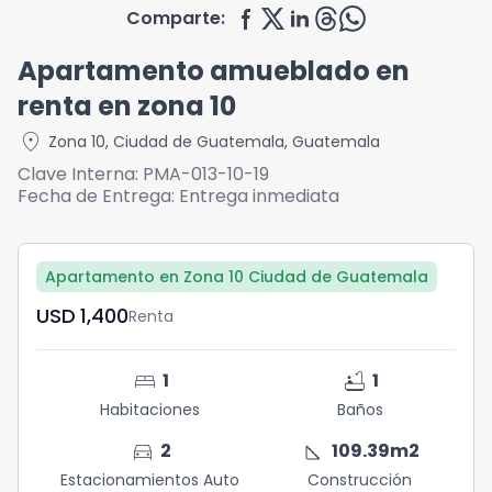
Comparte:
Apartamento amueblado en
renta en zona 10
location_on
Zona 10
,
Ciudad de Guatemala
,
Guatemala
Clave Interna:
PMA-013-10-19
Fecha de Entrega:
Entrega inmediata
Apartamento en Zona 10 Ciudad de Guatemala
USD	1,400
Renta
bed
bathtub
1
1
Habitaciones
Baños
directions_car
square_foot
2
109.39
m2
Estacionamientos Auto
Construcción