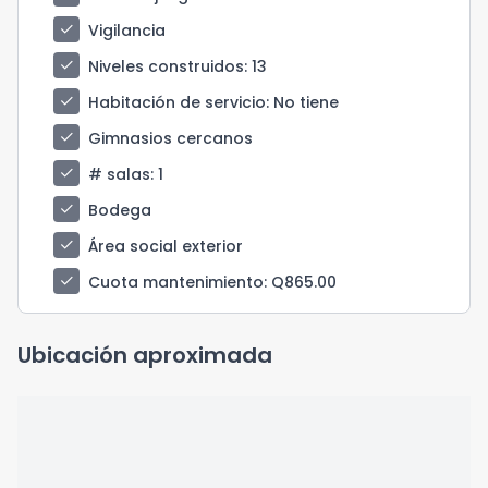
check
Vigilancia
check
Niveles construidos
: 13
check
Habitación de servicio
: No tiene
check
Gimnasios cercanos
check
# salas
: 1
check
Bodega
check
Área social exterior
check
Cuota mantenimiento
: Q865.00
Ubicación aproximada