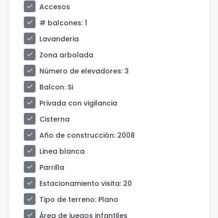
check
Accesos
check
# balcones
: 1
check
Lavanderia
check
Zona arbolada
check
Número de elevadores
: 3
check
Balcon
: Si
check
Privada con vigilancia
check
Cisterna
check
Año de construcción
: 2008
check
Linea blanca
check
Parrilla
check
Estacionamiento visita
: 20
check
Tipo de terreno
: Plano
check
Área de juegos infantiles