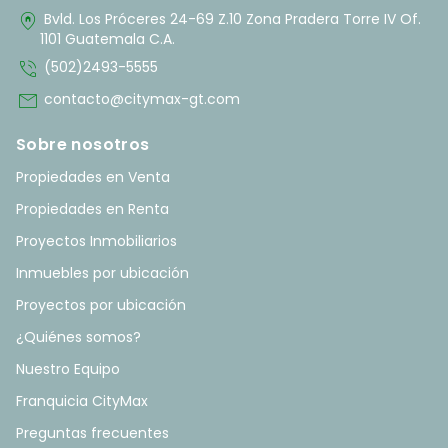
home_pin
Bvld. Los Próceres 24-69 Z.10 Zona Pradera Torre IV Of.
1101 Guatemala C.A.
phone_in_talk
(502)2493-5555
mail
contacto@citymax-gt.com
Sobre nosotros
Propiedades en Venta
Propiedades en Renta
Proyectos Inmobiliarios
Inmuebles por ubicación
Proyectos por ubicación
¿Quiénes somos?
Nuestro Equipo
Franquicia CityMax
Preguntas frecuentes