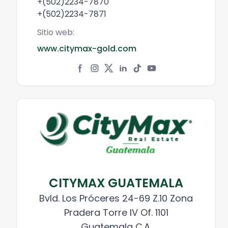
+(502)2234-7870
+(502)2234-7871
Sitio web:
www.citymax-gold.com
CITYMAX GUATEMALA
Bvld. Los Próceres 24-69 Z.10 Zona
Pradera Torre IV Of. 1101
Guatemala C.A.