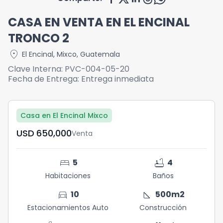
CASA EN VENTA EN EL ENCINAL
TRONCO 2
location_on
El Encinal
,
Mixco
,
Guatemala
Clave Interna:
PVC-004-05-20
Fecha de Entrega:
Entrega inmediata
Casa en El Encinal Mixco
USD	650,000
Venta
bed
bathtub
5
4
Habitaciones
Baños
directions_car
square_foot
10
500
m2
Estacionamientos Auto
Construcción