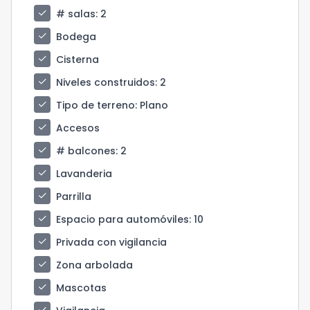
check
# salas
: 2
check
Bodega
check
Cisterna
check
Niveles construidos
: 2
check
Tipo de terreno
: Plano
check
Accesos
check
# balcones
: 2
check
Lavanderia
check
Parrilla
check
Espacio para automóviles
: 10
check
Privada con vigilancia
check
Zona arbolada
check
Mascotas