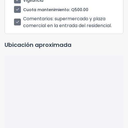
check
Vigilancia
check
Cuota mantenimiento
: Q500.00
Comentarios
: supermercado y plaza
check
comercial en la entrada del residencial.
Ubicación aproximada