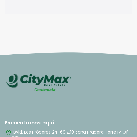
Encuentranos aquí
home_pin
Bvld. Los Próceres 24-69 Z.10 Zona Pradera Torre IV Of.