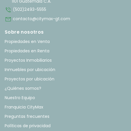
1101 Guatemala C.A.
phone_in_talk
(502)2493-5555
mail
contacto@citymax-gt.com
Sobre nosotros
Propiedades en Venta
Propiedades en Renta
Proyectos Inmobiliarios
Inmuebles por ubicación
Proyectos por ubicación
¿Quiénes somos?
Nuestro Equipo
Franquicia CityMax
Preguntas frecuentes
Políticas de privacidad