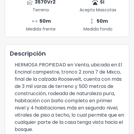
landslide
pets
3570
Vr2
Sí
Terreno
Acepta Mascotas
arrow_range
height
50
m
50
m
Medida frente
Medida fondo
Descripción
HERMOSA PROPIEDAD en Venta, ubicada en El
Encinal campestre, tronco 2 zona 7 de Mixco,
final de la calzada Roosevelt, cuenta con más
de 3 mil varas de terreno y 500 metros de
construcción, rodeada de naturaleza pura,
habitación con baño completo en primer
nivel y 4 habitaciones más en segundo nivel,
vitrales de piso a techo, lo cual permite que en
cualquier parte de la casa tenga vista hacia el
bosque.