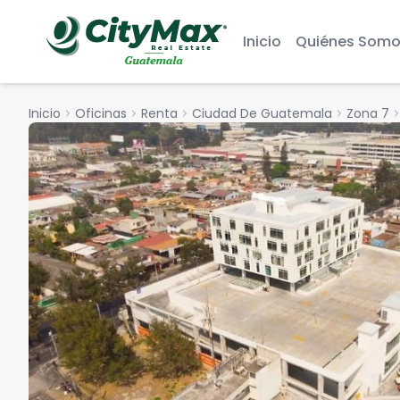
Inicio
Quiénes Somo
Inicio
chevron_right
Oficinas
chevron_right
Renta
chevron_right
Ciudad De Guatemala
chevron_right
Zona 7
chevron_r