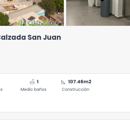
 Calzada San Juan
faucet
square_foot
1
107.46
m2
es
Medio baños
Construcción