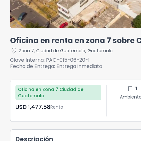
Oficina en renta en zona 7 sobre
location_on
Zona 7
,
Ciudad de Guatemala
,
Guatemala
Clave Interna:
PAO-015-06-20-1
Fecha de Entrega:
Entrega inmediata
door_front
1
Oficina en Zona 7 Ciudad de
Guatemala
Ambient
USD	1,477.58
Renta
Descripción