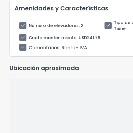
Amenidades y Características
Tipo de 
check
check
Número de elevadores
: 2
Tiene
check
Cuota mantenimiento
: USD241.79
Comentarios
: Renta+ IVA
check
Ubicación aproximada