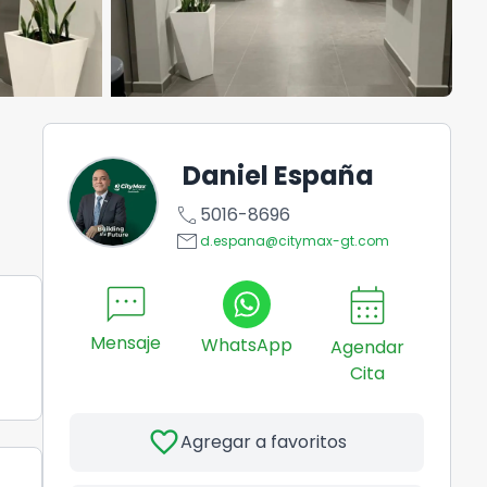
Daniel España
call
5016-8696
email
d.espana@citymax-gt.com
sms
calendar_month
Mensaje
WhatsApp
Agendar
Cita
favorite
Agregar a favoritos