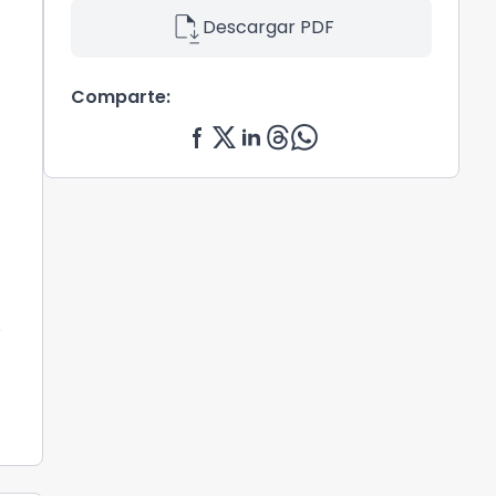
file_save
Descargar PDF
Comparte:
s