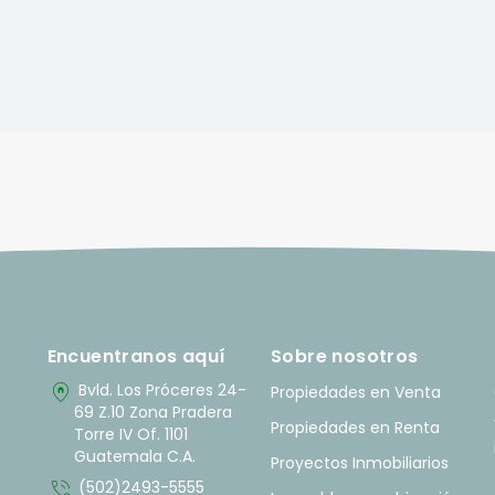
Encuentranos aquí
Sobre nosotros
home_pin
Bvld. Los Próceres 24-
Propiedades en Venta
69 Z.10 Zona Pradera
Propiedades en Renta
Torre IV Of. 1101
Guatemala C.A.
Proyectos Inmobiliarios
phone_in_talk
(502)2493-5555