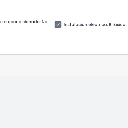
aire acondicionado
: No
check
Instalación eléctrica
: Bifásica