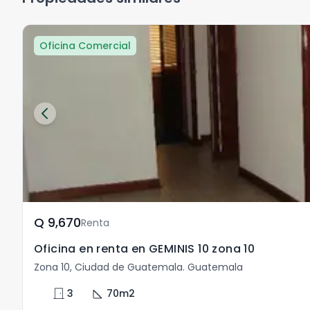
Oficina Comercial
Q	9,670
Renta
Oficina en renta en GEMINIS 10 zona 10
Zona 10, Ciudad de Guatemala. Guatemala
door_front
square_foot
3
70
m2