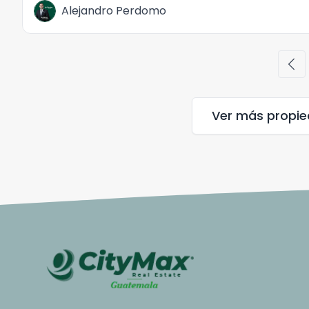
Alejandro Perdomo
chevron_left
Ver más propi