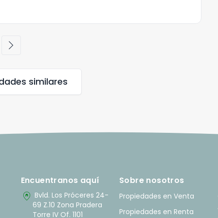
chevron_right
edades
similares
Encuentranos aquí
Sobre nosotros
home_pin
Bvld. Los Próceres 24-
Propiedades en Venta
69 Z.10 Zona Pradera
Propiedades en Renta
Torre IV Of. 1101