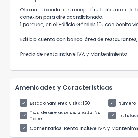
Oficina tabicada con recepción, baño, área de t
conexión para aire acondicionado,
1 parqueo, en el Edificio Géminis 10, con bonita vi
Edificio cuenta con banco, área de restaurantes,
Precio de renta incluye IVA y Mantenimiento
Amenidades y Características
check
check
Estacionamiento visita
: 150
Número 
Tipo de aire acondicionado
: No
check
check
Instalac
Tiene
Comentarios
: Renta Incluye IVA y Mantenim
check