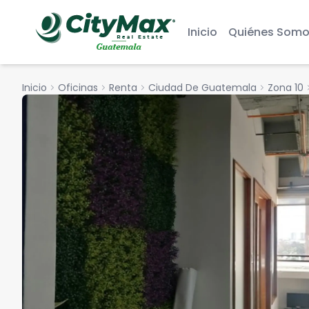
Inicio
Quiénes Somo
Inicio
chevron_right
Oficinas
chevron_right
Renta
chevron_right
Ciudad De Guatemala
chevron_right
Zona 10
chevro