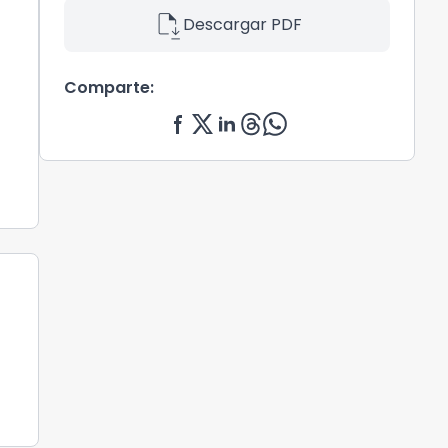
file_save
Descargar PDF
Comparte: