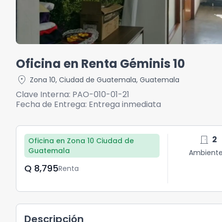
Oficina en Renta Géminis 10
location_on
Zona 10
,
Ciudad de Guatemala
,
Guatemala
Clave Interna:
PAO-010-01-21
Fecha de Entrega:
Entrega inmediata
door_front
2
Oficina en Zona 10 Ciudad de
Guatemala
Ambient
Q	8,795
Renta
Descripción