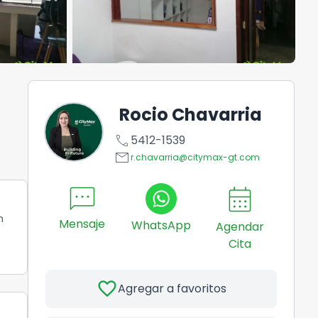
Rocio Chavarria
call
5412-1539
email
r.chavarria@citymax-gt.com
sms
calendar_month
n
Mensaje
WhatsApp
Agendar
Cita
favorite
Agregar a favoritos