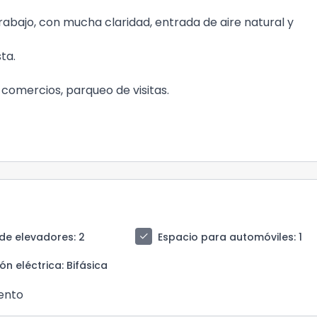
rabajo, con mucha claridad, entrada de aire natural y
sta.
 comercios, parqueo de visitas.
check
de elevadores
: 2
Espacio para automóviles
: 1
ión eléctrica
: Bifásica
iento