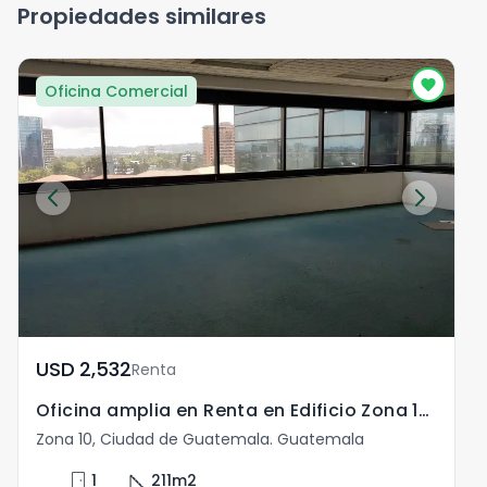
Propiedades similares
Oficina Comercial
USD	2,532
Renta
Oficina amplia en Renta en Edificio Zona 10 Guatemala
Zona 10, Ciudad de Guatemala. Guatemala
Z
door_front
square_foot
1
211
m2