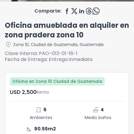
Comparte:
Oficina amueblada en alquiler en
zona pradera zona 10
location_on
Zona 10
,
Ciudad de Guatemala
,
Guatemala
Clave Interna:
PAO-013-01-16-1
Fecha de Entrega:
Entrega inmediata
Oficina en Zona 10 Ciudad de Guatemala
USD	2,500
Renta
door_front
faucet
6
4
Ambientes
Medio baños
square_foot
90.55
m2