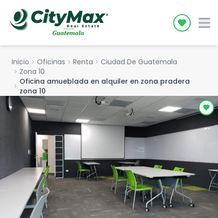
Icon desc
Inicio
chevron_right
Oficinas
chevron_right
Renta
chevron_right
Ciudad De Guatemala
chevron_right
Zona 10
Oficina amueblada en alquiler en zona pradera
chevron_right
zona 10