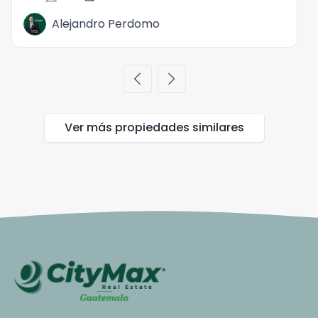
Alejandro Perdomo
chevron_left
chevron_right
Ver más propiedades
similares