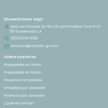
Encuentranos aquí
home_pin
Bvld. Los Próceres 24-69 Z.10 Zona Pradera Torre IV Of.
1101 Guatemala C.A.
phone_in_talk
(502)2493-5555
mail
contacto@citymax-gt.com
Sobre nosotros
Propiedades en Venta
Propiedades en Renta
Proyectos Inmobiliarios
Inmuebles por ubicación
Proyectos por ubicación
¿Quiénes somos?