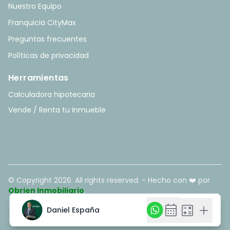
Nuestro Equipo
Franquicia CityMax
Preguntas frecuentes
Políticas de privacidad
Herramientas
Calculadora hipotecaria
Vende / Renta tu inmueble
© Copyright
2026
. All rights reserved. - Hecho con ❤️ por
Obrien Inmobiliario
.
calendar_month
calendar_month
calculate
calculate
add
add
Daniel España
Daniel España