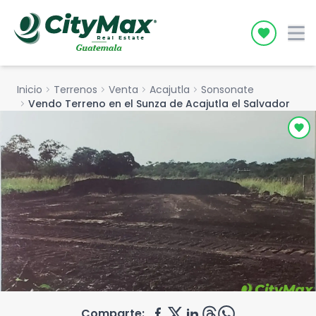
Icon desc
Inicio
chevron_right
Terrenos
chevron_right
Venta
chevron_right
Acajutla
chevron_right
Sonsonate
chevron_right
Vendo Terreno en el Sunza de Acajutla el Salvador
Comparte: