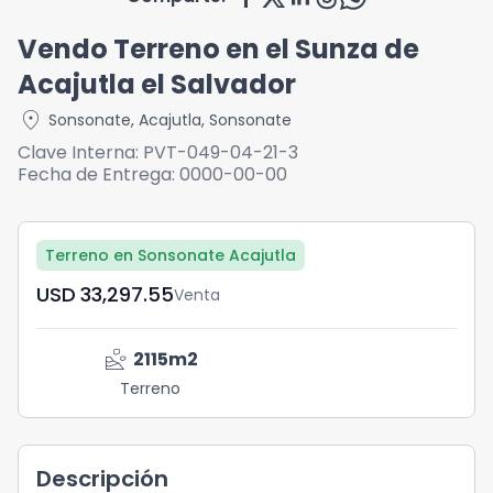
Vendo Terreno en el Sunza de
Acajutla el Salvador
location_on
Sonsonate
,
Acajutla
,
Sonsonate
Clave Interna:
PVT-049-04-21-3
Fecha de Entrega:
0000-00-00
Terreno en Sonsonate Acajutla
USD	33,297.55
Venta
landslide
2115
m2
Terreno
Descripción