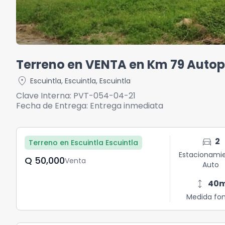
Terreno en VENTA en Km 79 Autop
location_on
Escuintla
,
Escuintla
,
Escuintla
Clave Interna:
PVT-054-04-21
Fecha de Entrega:
Entrega inmediata
directions_car
2
Terreno en Escuintla Escuintla
Estacionami
Q	50,000
Venta
Auto
height
40
Medida fo