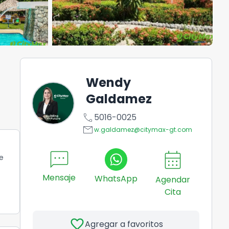
Wendy
Galdamez
call
5016-0025
email
w.galdamez@citymax-gt.com
sms
calendar_month
e
Mensaje
WhatsApp
Agendar
Cita
favorite
Agregar a favoritos