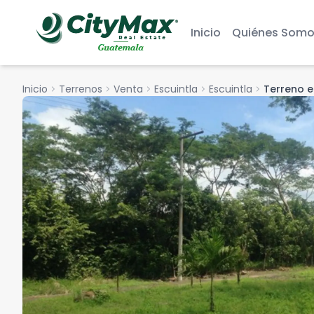
Inicio
Quiénes Somo
Inicio
chevron_right
Terrenos
chevron_right
Venta
chevron_right
Escuintla
chevron_right
Escuintla
chevron_right
Terreno e