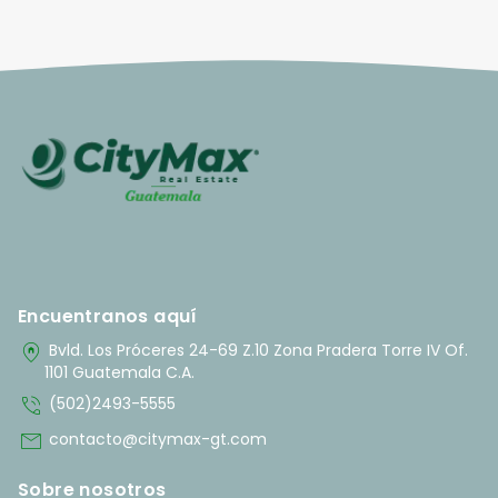
Encuentranos aquí
home_pin
Bvld. Los Próceres 24-69 Z.10 Zona Pradera Torre IV Of.
1101 Guatemala C.A.
phone_in_talk
(502)2493-5555
mail
contacto@citymax-gt.com
Sobre nosotros