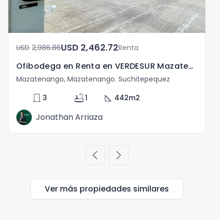
USD	2,462.72
USD	2,986.86
Renta
Ofibodega en Renta en VERDESUR Mazatenango
Mazatenango, Mazatenango. Suchitepequez
door_front
bathtub
square_foot
3
1
442
m2
Jonathan Arriaza
chevron_left
chevron_right
Ver más propiedades
similares