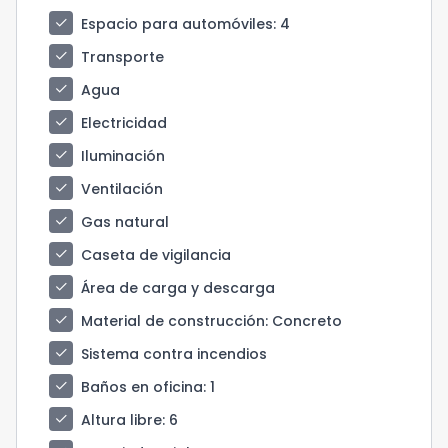
check
Espacio para automóviles
: 4
check
Transporte
check
Agua
check
Electricidad
check
Iluminación
check
Ventilación
check
Gas natural
check
Caseta de vigilancia
check
Área de carga y descarga
check
Material de construcción
: Concreto
check
Sistema contra incendios
check
Baños en oficina
: 1
check
Altura libre
: 6