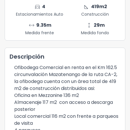
directions_car
square_foot
4
419
m2
Estacionamientos Auto
Construcción
arrow_range
height
9.35
m
29
m
Medida frente
Medida fondo
Descripción
Ofibodega Comercial en renta en el Km 162.5
circunvalación Mazatenango de la ruta CA-2,
la ofibodega cuenta con un área total de 419
m2 de construcción distribuidos asi:
Oficina en Mezzanine 136 m2
Almacenaje 117 m2 con acceso a descarga
posterior
Local comercial 116 m2 con frente a parqueos
de visita