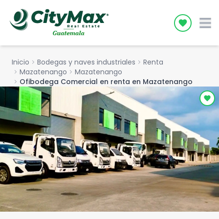
Icon desc
Inicio
chevron_right
Bodegas y naves industriales
chevron_right
Renta
chevron_right
Mazatenango
chevron_right
Mazatenango
chevron_right
Ofibodega Comercial en renta en Mazatenango