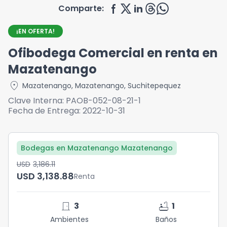
Comparte:
¡EN OFERTA!
Ofibodega Comercial en renta en
Mazatenango
location_on
Mazatenango
,
Mazatenango
,
Suchitepequez
Clave Interna:
PAOB-052-08-21-1
Fecha de Entrega:
2022-10-31
Bodegas en Mazatenango Mazatenango
USD	3,186.11
USD	3,138.88
Renta
door_front
bathtub
3
1
Ambientes
Baños