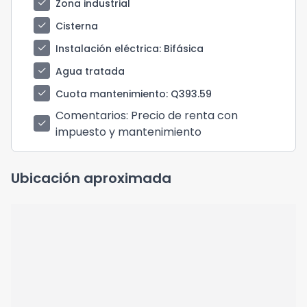
check
Zona industrial
check
Cisterna
check
Instalación eléctrica
: Bifásica
check
Agua tratada
check
Cuota mantenimiento
: Q393.59
Comentarios
: Precio de renta con
check
impuesto y mantenimiento
Ubicación aproximada