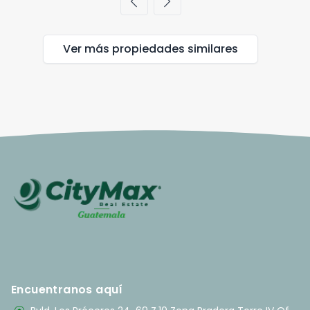
chevron_left
chevron_right
Ver más propiedades
similares
Encuentranos aquí