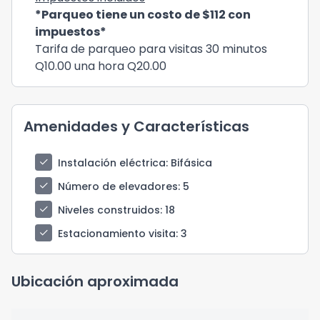
*Parqueo tiene un costo de $112 con
impuestos*
Tarifa de parqueo para visitas 30 minutos
Q10.00 una hora Q20.00
Amenidades y Características
check
Instalación eléctrica
: Bifásica
check
Número de elevadores
: 5
check
Niveles construidos
: 18
check
Estacionamiento visita
: 3
Ubicación aproximada