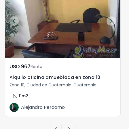
USD	967
Renta
Alquilo oficina amueblada en zona 10
Zona 10, Ciudad de Guatemala. Guatemala
Z
square_foot
11
m2
Alejandro Perdomo