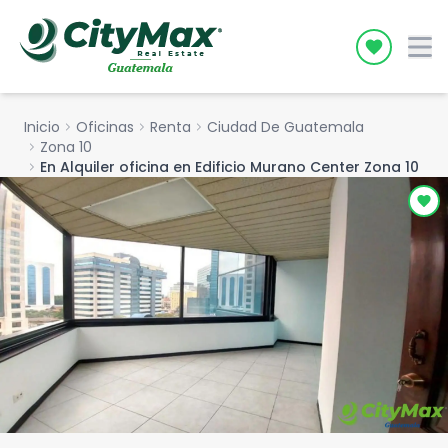
Icon desc
Inicio
chevron_right
Oficinas
chevron_right
Renta
chevron_right
Ciudad De Guatemala
chevron_right
Zona 10
chevron_right
En Alquiler oficina en Edificio Murano Center Zona 10