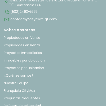
home_pin
Bvld. Los Próceres 24-69 Z.10 Zona Pradera Torre IV Of.
1101 Guatemala C.A.
phone_in_talk
(502)2493-5555
mail
contacto@citymax-gt.com
Sobre nosotros
Propiedades en Venta
Propiedades en Renta
Proyectos Inmobiliarios
Inmuebles por ubicación
Proyectos por ubicación
¿Quiénes somos?
Nuestro Equipo
Franquicia CityMax
Preguntas frecuentes
Políticas de privacidad