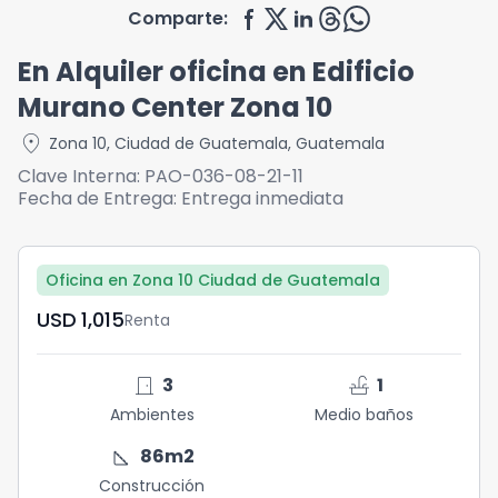
Comparte:
En Alquiler oficina en Edificio
Murano Center Zona 10
location_on
Zona 10
,
Ciudad de Guatemala
,
Guatemala
Clave Interna:
PAO-036-08-21-11
Fecha de Entrega:
Entrega inmediata
Oficina en Zona 10 Ciudad de Guatemala
USD	1,015
Renta
door_front
faucet
3
1
Ambientes
Medio baños
square_foot
86
m2
Construcción