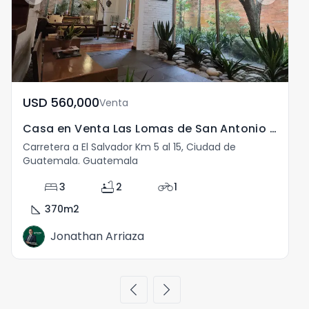
USD	560,000
Venta
Casa en Venta Las Lomas de San Antonio Guatemala
Carretera a El Salvador Km 5 al 15, Ciudad de
Guatemala. Guatemala
bed
bathtub
motorcycle
3
2
1
square_foot
370
m2
Jonathan Arriaza
chevron_left
chevron_right