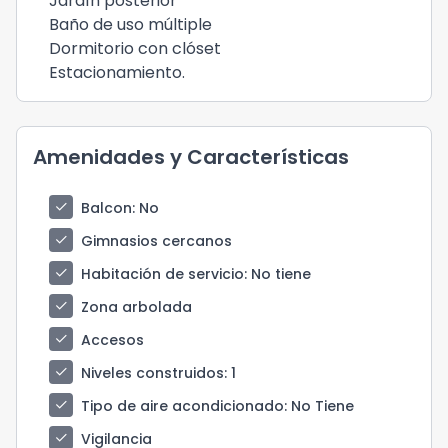
Jardín posterior
Baño de uso múltiple
Dormitorio con clóset
Estacionamiento.
Amenidades y Características
check
Balcon
: No
check
Gimnasios cercanos
check
Habitación de servicio
: No tiene
check
Zona arbolada
check
Accesos
check
Niveles construidos
: 1
check
Tipo de aire acondicionado
: No Tiene
check
Vigilancia