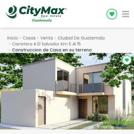
Icon desc
Inicio
chevron_right
Casas
chevron_right
Venta
chevron_right
Ciudad De Guatemala
chevron_right
Carretera A El Salvador Km 5 Al 15
chevron_right
Construccion de Casa en su terreno