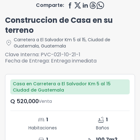
Comparte:
Construccion de Casa en su
terreno
Carretera a El Salvador Km 5 al 15
,
Ciudad de
location_on
Guatemala
,
Guatemala
Clave Interna:
PVC-021-10-21-1
Fecha de Entrega:
Entrega inmediata
Casa en Carretera a El Salvador Km 5 al 15
Ciudad de Guatemala
Q	520,000
Venta
bed
bathtub
1
1
Habitaciones
Baños
directions_car
square_foot
1
100.7
m2