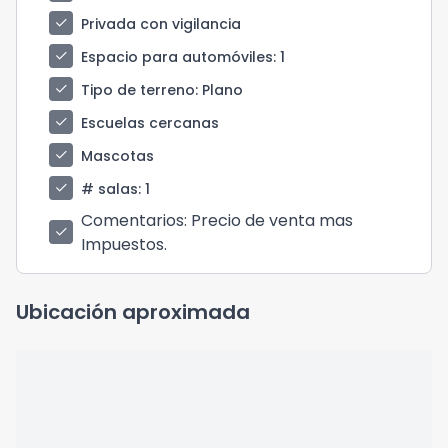
check
Privada con vigilancia
check
Espacio para automóviles
: 1
check
Tipo de terreno
: Plano
check
Escuelas cercanas
check
Mascotas
check
# salas
: 1
Comentarios
: Precio de venta mas
check
Impuestos.
Ubicación aproximada