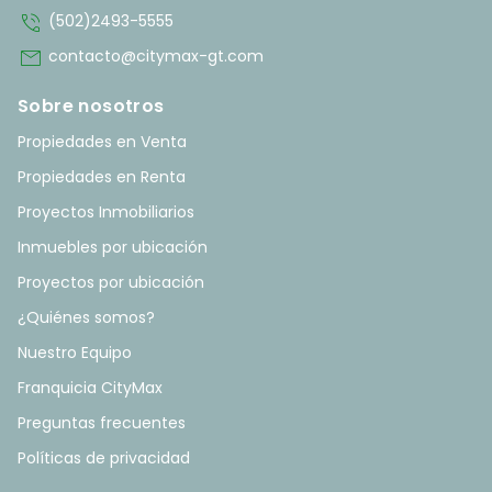
phone_in_talk
(502)2493-5555
mail
contacto@citymax-gt.com
Sobre nosotros
Propiedades en Venta
Propiedades en Renta
Proyectos Inmobiliarios
Inmuebles por ubicación
Proyectos por ubicación
¿Quiénes somos?
Nuestro Equipo
Franquicia CityMax
Preguntas frecuentes
Políticas de privacidad