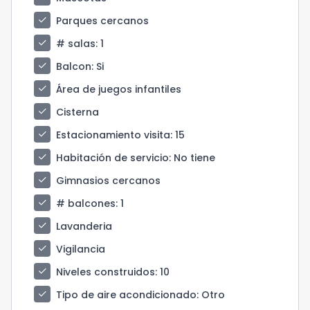
check
Parques cercanos
check
# salas
: 1
check
Balcon
: Si
check
Área de juegos infantiles
check
Cisterna
check
Estacionamiento visita
: 15
check
Habitación de servicio
: No tiene
check
Gimnasios cercanos
check
# balcones
: 1
check
Lavanderia
check
Vigilancia
check
Niveles construidos
: 10
check
Tipo de aire acondicionado
: Otro