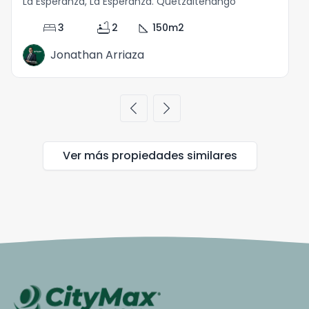
La Esperanza, La Esperanza. Quetzaltenango
bed
bathtub
square_foot
3
2
150
m2
Jonathan Arriaza
chevron_left
chevron_right
Ver más propiedades
similares