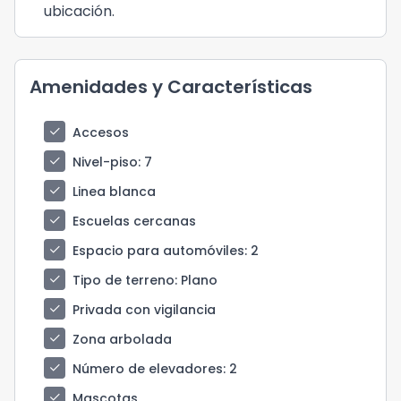
ubicación.
Amenidades y Características
check
Accesos
check
Nivel-piso
: 7
check
Linea blanca
check
Escuelas cercanas
check
Espacio para automóviles
: 2
check
Tipo de terreno
: Plano
check
Privada con vigilancia
check
Zona arbolada
check
Número de elevadores
: 2
check
Mascotas