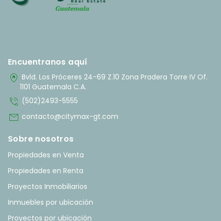
Encuentranos aquí
home_pin
Bvld. Los Próceres 24-69 Z.10 Zona Pradera Torre IV Of.
1101 Guatemala C.A.
phone_in_talk
(502)2493-5555
mail
contacto@citymax-gt.com
Sobre nosotros
Propiedades en Venta
Propiedades en Renta
Proyectos Inmobiliarios
Inmuebles por ubicación
Proyectos por ubicación