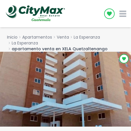
Icon desc
Inicio
chevron_right
Apartamentos
chevron_right
Venta
chevron_right
La Esperanza
chevron_right
La Esperanza
chevron_right
apartamento venta en XELA Quetzaltenango