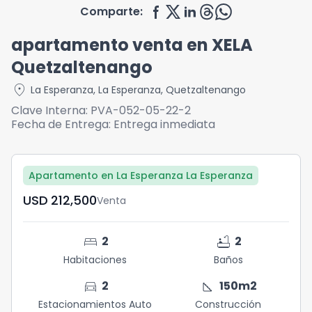
Comparte:
apartamento venta en XELA
Quetzaltenango
location_on
La Esperanza
,
La Esperanza
,
Quetzaltenango
Clave Interna:
PVA-052-05-22-2
Fecha de Entrega:
Entrega inmediata
Apartamento en La Esperanza La Esperanza
USD	212,500
Venta
bed
bathtub
2
2
Habitaciones
Baños
directions_car
square_foot
2
150
m2
Estacionamientos Auto
Construcción