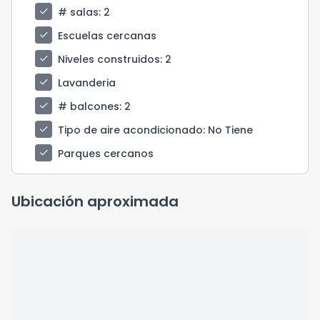
check
# salas
: 2
check
Escuelas cercanas
check
Niveles construidos
: 2
check
Lavanderia
check
# balcones
: 2
check
Tipo de aire acondicionado
: No Tiene
check
Parques cercanos
Ubicación aproximada