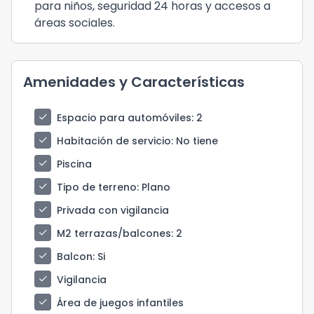
para niños, seguridad 24 horas y accesos a
áreas sociales.
Amenidades y Características
check
Espacio para automóviles
: 2
check
Habitación de servicio
: No tiene
check
Piscina
check
Tipo de terreno
: Plano
check
Privada con vigilancia
check
M2 terrazas/balcones
: 2
check
Balcon
: Si
check
Vigilancia
check
Área de juegos infantiles