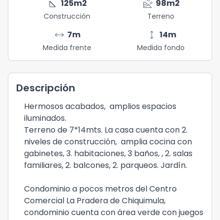
square_foot
landslide
125
m2
98
m2
Construcción
Terreno
arrow_range
height
7
m
14
m
Medida frente
Medida fondo
Descripción
Hermosos acabados, amplios espacios
iluminados.
Terreno de 7*14mts. La casa cuenta con 2.
niveles de construcción, amplia cocina con
gabinetes, 3. habitaciones, 3 baños, , 2. salas
familiares, 2. balcones, 2. parqueos. Jardín.
Condominio a pocos metros del Centro
Comercial La Pradera de Chiquimula,
condominio cuenta con área verde con juegos