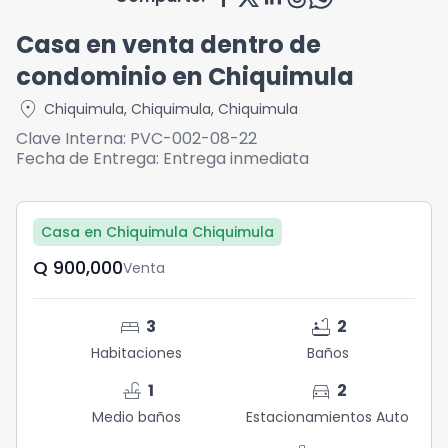
Casa en venta dentro de
condominio en Chiquimula
location_on
Chiquimula
,
Chiquimula
,
Chiquimula
Clave Interna:
PVC-002-08-22
Fecha de Entrega:
Entrega inmediata
Casa en Chiquimula Chiquimula
Q	900,000
Venta
bed
bathtub
3
2
Habitaciones
Baños
faucet
directions_car
1
2
Medio baños
Estacionamientos Auto