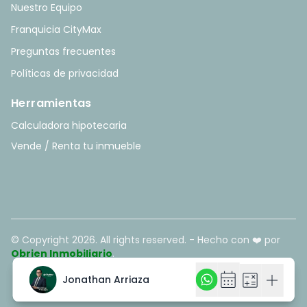
Nuestro Equipo
Franquicia CityMax
Preguntas frecuentes
Políticas de privacidad
Herramientas
Calculadora hipotecaria
Vende / Renta tu inmueble
© Copyright
2026
. All rights reserved. - Hecho con ❤️ por
Obrien Inmobiliario
.
calendar_month
calendar_month
calculate
calculate
add
add
Jonathan Arriaza
Jonathan Arriaza