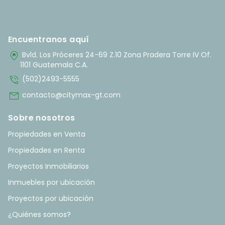
Encuentranos aquí
home_pin
Bvld. Los Próceres 24-69 Z.10 Zona Pradera Torre IV Of.
1101 Guatemala C.A.
phone_in_talk
(502)2493-5555
mail
contacto@citymax-gt.com
Sobre nosotros
Propiedades en Venta
Propiedades en Renta
Proyectos Inmobiliarios
Inmuebles por ubicación
Proyectos por ubicación
¿Quiénes somos?