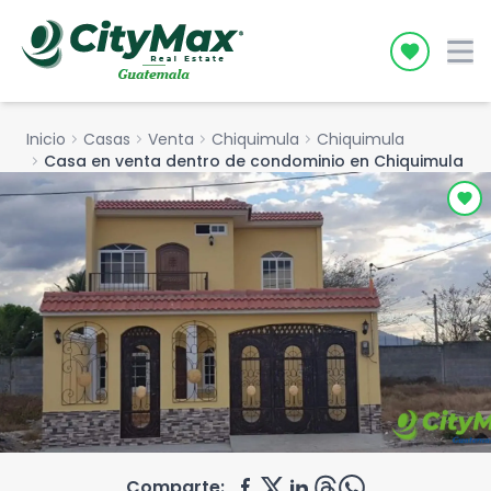
Icon desc
Inicio
chevron_right
Casas
chevron_right
Venta
chevron_right
Chiquimula
chevron_right
Chiquimula
chevron_right
Casa en venta dentro de condominio en Chiquimula
Comparte: