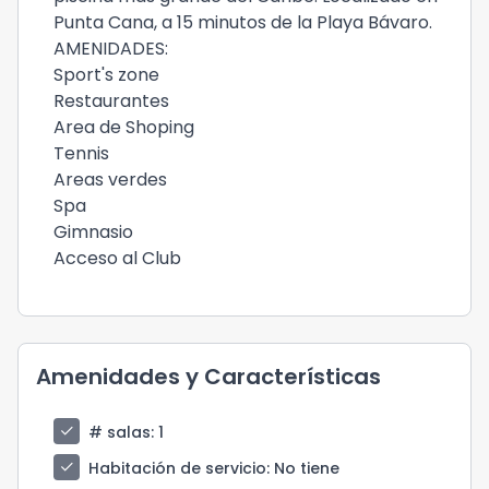
Punta Cana, a 15 minutos de la Playa Bávaro.
AMENIDADES:
Sport's zone
Restaurantes
Area de Shoping
Tennis
Areas verdes
Spa
Gimnasio
Acceso al Club
Amenidades y Características
check
# salas
: 1
check
Habitación de servicio
: No tiene