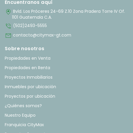
Encuentranos aquí
home_pin
Bvld. Los Próceres 24-69 Z.10 Zona Pradera Torre IV Of.
1101 Guatemala C.A.
phone_in_talk
(502)2493-5555
mail
contacto@citymax-gt.com
Sobre nosotros
Propiedades en Venta
Propiedades en Renta
Proyectos Inmobiliarios
Inmuebles por ubicación
Proyectos por ubicación
¿Quiénes somos?
Nuestro Equipo
Franquicia CityMax