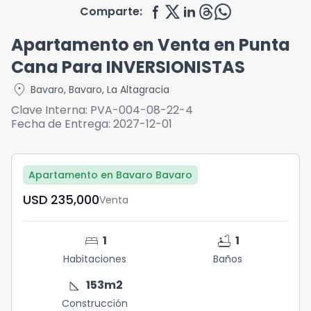
Comparte:
Apartamento en Venta en Punta
Cana Para INVERSIONISTAS
location_on
Bavaro
,
Bavaro
,
La Altagracia
Clave Interna:
PVA-004-08-22-4
Fecha de Entrega:
2027-12-01
Apartamento en Bavaro Bavaro
USD	235,000
Venta
bed
bathtub
1
1
Habitaciones
Baños
square_foot
153
m2
Construcción