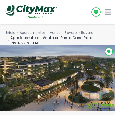
Icon desc
Inicio
chevron_right
Apartamentos
chevron_right
Venta
chevron_right
Bavaro
chevron_right
Bavaro
Apartamento en Venta en Punta Cana Para
chevron_right
INVERSIONISTAS