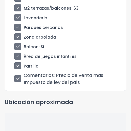
check
M2 terrazas/balcones
: 63
check
Lavanderia
check
Parques cercanos
check
Zona arbolada
check
Balcon
: Si
check
Área de juegos infantiles
check
Parrilla
Comentarios
: Precio de venta mas
check
Impuesto de ley del país
Ubicación aproximada