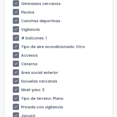
check
Gimnasios cercanos
check
Piscina
check
Canchas deportivas
check
Vigilancia
check
# balcones
: 1
check
Tipo de aire acondicionado
: Otro
check
Accesos
check
Cisterna
check
Área social exterior
check
Escuelas cercanas
check
Nivel-piso
: 3
check
Tipo de terreno
: Plano
check
Privada con vigilancia
check
Jacuzzi