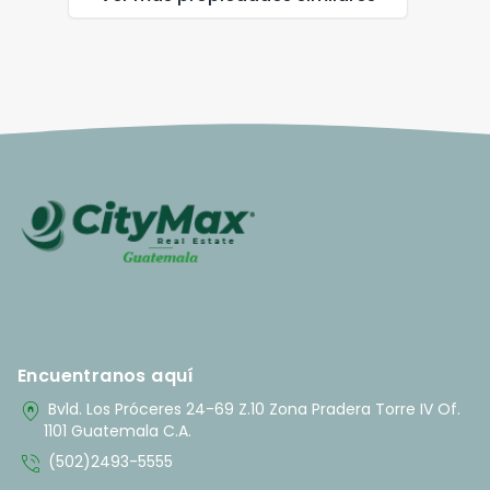
Encuentranos aquí
home_pin
Bvld. Los Próceres 24-69 Z.10 Zona Pradera Torre IV Of.
1101 Guatemala C.A.
phone_in_talk
(502)2493-5555