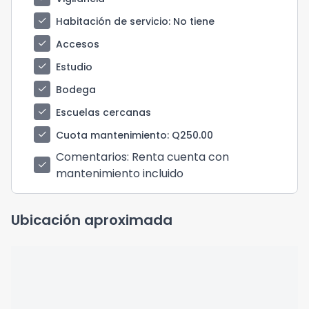
check
Habitación de servicio
: No tiene
check
Accesos
check
Estudio
check
Bodega
check
Escuelas cercanas
check
Cuota mantenimiento
: Q250.00
Comentarios
: Renta cuenta con
check
mantenimiento incluido
Ubicación aproximada