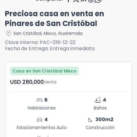
Preciosa casa en venta en
Pinares de San Cristóbal
location_on
San Cristóbal
,
Mixco
,
Guatemala
Clave Interna:
PAC-016-12-22
Fecha de Entrega:
Entrega inmediata
Casa en San Cristóbal Mixco
USD	280,000
Venta
bed
bathtub
6
4
Habitaciones
Baños
directions_car
square_foot
4
300
m2
Estacionamientos Auto
Construcción