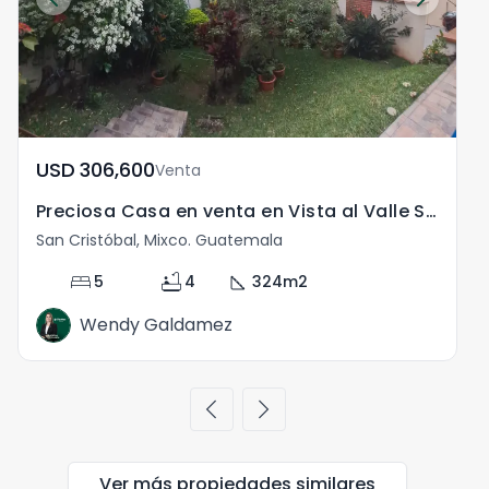
USD	306,600
Venta
Preciosa Casa en venta en Vista al Valle San Cristóbal.
San Cristóbal, Mixco. Guatemala
bed
bathtub
square_foot
5
4
324
m2
Wendy Galdamez
chevron_left
chevron_right
Ver más propiedades
similares