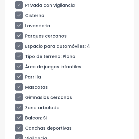
check
Privada con vigilancia
check
Cisterna
check
Lavanderia
check
Parques cercanos
check
Espacio para automóviles
: 4
check
Tipo de terreno
: Plano
check
Área de juegos infantiles
check
Parrilla
check
Mascotas
check
Gimnasios cercanos
check
Zona arbolada
check
Balcon
: Si
check
Canchas deportivas
check
Vigilancia