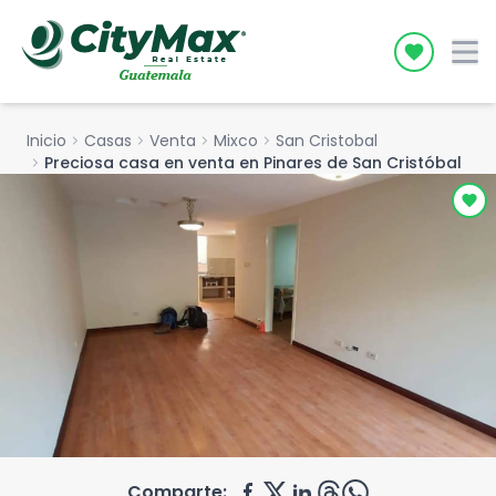
Icon desc
Inicio
chevron_right
Casas
chevron_right
Venta
chevron_right
Mixco
chevron_right
San Cristobal
chevron_right
Preciosa casa en venta en Pinares de San Cristóbal
Comparte: