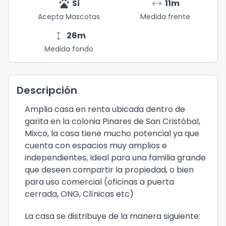
pets
arrow_range
Sí
11
m
Acepta Mascotas
Medida frente
height
26
m
Medida fondo
Descripción
Amplia casa en renta ubicada dentro de
garita en la colonia Pinares de San Cristóbal,
Mixco, la casa tiene mucho potencial ya que
cuenta con espacios muy amplios e
independientes, Ideal para una familia grande
que deseen compartir la propiedad, o bien
para uso comercial (oficinas a puerta
cerrada, ONG, Clínicas etc)
La casa se distribuye de la manera siguiente: