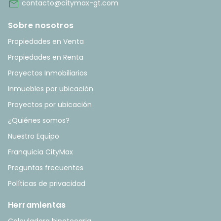
mail
contacto@citymax-gt.com
Sobre nosotros
Propiedades en Venta
Propiedades en Renta
Proyectos Inmobiliarios
Inmuebles por ubicación
Proyectos por ubicación
¿Quiénes somos?
Nuestro Equipo
Franquicia CityMax
Preguntas frecuentes
Políticas de privacidad
Herramientas