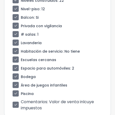
check
Niveles construidos
: 22
check
Nivel-piso
: 12
check
Balcon
: Si
check
Privada con vigilancia
check
# salas
: 1
check
Lavanderia
check
Habitación de servicio
: No tiene
check
Escuelas cercanas
check
Espacio para automóviles
: 2
check
Bodega
check
Área de juegos infantiles
check
Piscina
Comentarios
: Valor de venta inlcuye
check
impuestos