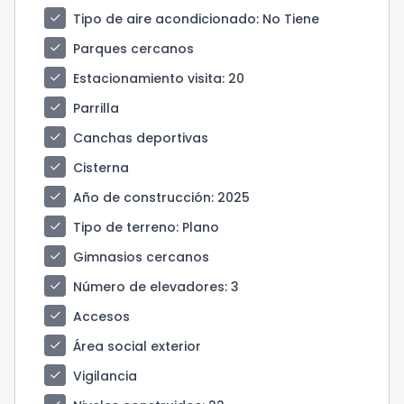
check
Tipo de aire acondicionado
: No Tiene
check
Parques cercanos
check
Estacionamiento visita
: 20
check
Parrilla
check
Canchas deportivas
check
Cisterna
check
Año de construcción
: 2025
check
Tipo de terreno
: Plano
check
Gimnasios cercanos
check
Número de elevadores
: 3
check
Accesos
check
Área social exterior
check
Vigilancia