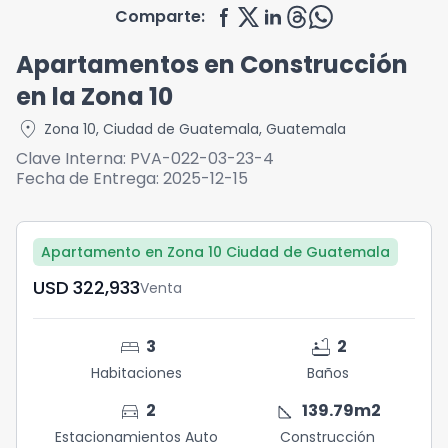
Comparte:
Apartamentos en Construcción
en la Zona 10
location_on
Zona 10
,
Ciudad de Guatemala
,
Guatemala
Clave Interna:
PVA-022-03-23-4
Fecha de Entrega:
2025-12-15
Apartamento en Zona 10 Ciudad de Guatemala
USD	322,933
Venta
bed
bathtub
3
2
Habitaciones
Baños
directions_car
square_foot
2
139.79
m2
Estacionamientos Auto
Construcción