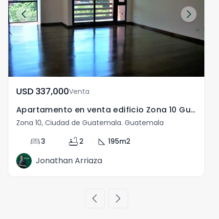
USD	337,000
Venta
Apartamento en venta edificio Zona 10 Guatemala
Zona 10, Ciudad de Guatemala. Guatemala
bed
bathtub
square_foot
3
2
195
m2
Jonathan Arriaza
chevron_left
chevron_right