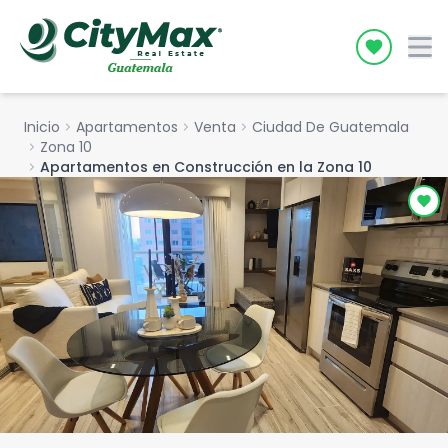
Icon desc
Inicio
chevron_right
Apartamentos
chevron_right
Venta
chevron_right
Ciudad De Guatemala
chevron_right
Zona 10
chevron_right
Apartamentos en Construcción en la Zona 10