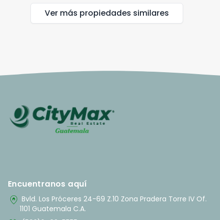
Ver más propiedades
similares
Encuentranos aquí
home_pin
Bvld. Los Próceres 24-69 Z.10 Zona Pradera Torre IV Of.
1101 Guatemala C.A.