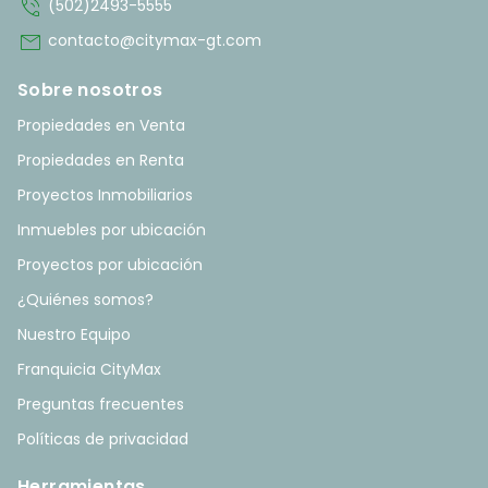
phone_in_talk
(502)2493-5555
mail
contacto@citymax-gt.com
Sobre nosotros
Propiedades en Venta
Propiedades en Renta
Proyectos Inmobiliarios
Inmuebles por ubicación
Proyectos por ubicación
¿Quiénes somos?
Nuestro Equipo
Franquicia CityMax
Preguntas frecuentes
Políticas de privacidad
Herramientas