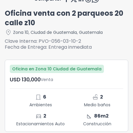
Oficina venta con 2 parqueos 20
calle z10
location_on
Zona 10
,
Ciudad de Guatemala
,
Guatemala
Clave Interna:
PVO-056-03-10-2
Fecha de Entrega:
Entrega inmediata
Oficina en Zona 10 Ciudad de Guatemala
USD	130,000
Venta
door_front
faucet
6
2
Ambientes
Medio baños
directions_car
square_foot
2
86
m2
Estacionamientos Auto
Construcción