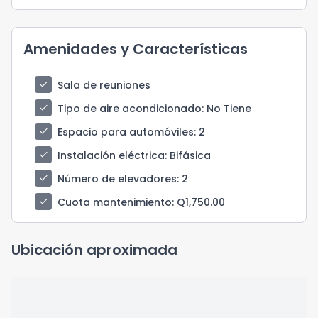
Amenidades y Características
check
Sala de reuniones
check
Tipo de aire acondicionado
: No Tiene
check
Espacio para automóviles
: 2
check
Instalación eléctrica
: Bifásica
check
Número de elevadores
: 2
check
Cuota mantenimiento
: Q1,750.00
Ubicación aproximada