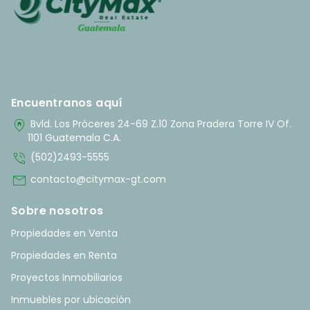
Encuentranos aquí
home_pin
Bvld. Los Próceres 24-69 Z.10 Zona Pradera Torre IV Of.
1101 Guatemala C.A.
phone_in_talk
(502)2493-5555
mail
contacto@citymax-gt.com
Sobre nosotros
Propiedades en Venta
Propiedades en Renta
Proyectos Inmobiliarios
Inmuebles por ubicación