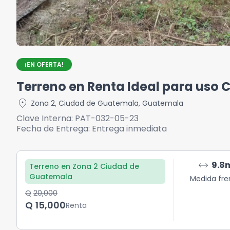
¡EN OFERTA!
Terreno en Renta Ideal para uso 
location_on
Zona 2
,
Ciudad de Guatemala
,
Guatemala
Clave Interna:
PAT-032-05-23
Fecha de Entrega:
Entrega inmediata
arrow_range
9.8
Terreno en Zona 2 Ciudad de
Guatemala
Medida fre
Q	20,000
Q	15,000
Renta