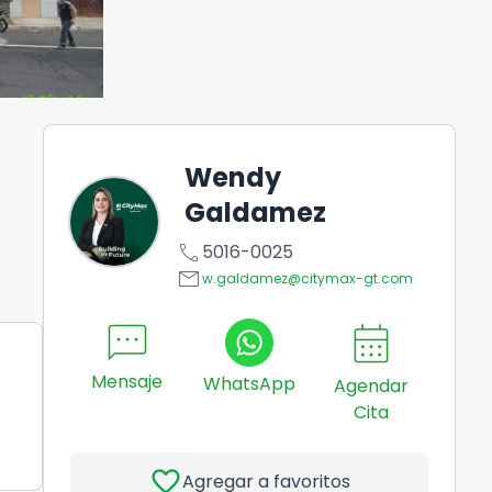
Wendy
Galdamez
call
5016-0025
email
w.galdamez@citymax-gt.com
sms
calendar_month
Mensaje
WhatsApp
Agendar
Cita
favorite
Agregar a favoritos