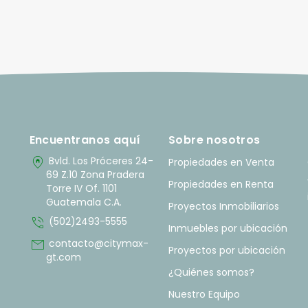
Encuentranos aquí
Sobre nosotros
home_pin
Bvld. Los Próceres 24-
Propiedades en Venta
69 Z.10 Zona Pradera
Propiedades en Renta
Torre IV Of. 1101
Guatemala C.A.
Proyectos Inmobiliarios
phone_in_talk
(502)2493-5555
Inmuebles por ubicación
mail
contacto@citymax-
Proyectos por ubicación
gt.com
¿Quiénes somos?
Nuestro Equipo