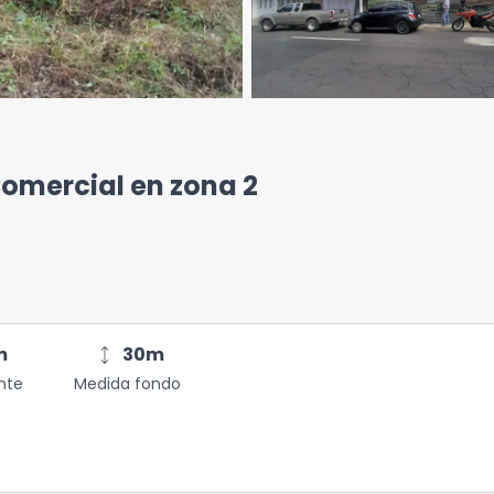
Comercial en zona 2
height
m
30
m
nte
Medida fondo