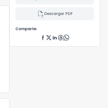
file_save
Descargar PDF
Comparte: