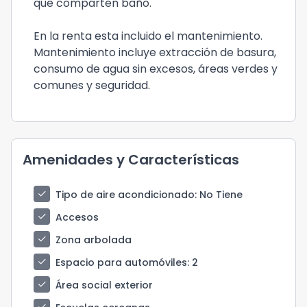
que comparten baño.
En la renta esta incluido el mantenimiento.
Mantenimiento incluye extracción de basura,
consumo de agua sin excesos, áreas verdes y
comunes y seguridad.
Amenidades y Características
check
Tipo de aire acondicionado
: No Tiene
check
Accesos
check
Zona arbolada
check
Espacio para automóviles
: 2
check
Área social exterior