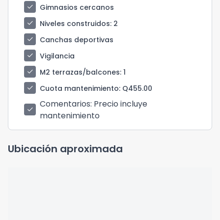
check
Gimnasios cercanos
check
Niveles construidos
: 2
check
Canchas deportivas
check
Vigilancia
check
M2 terrazas/balcones
: 1
check
Cuota mantenimiento
: Q455.00
Comentarios
: Precio incluye
check
mantenimiento
Ubicación aproximada