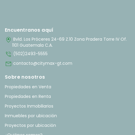
Encuentranos aquí
home_pin
Bvld. Los Próceres 24-69 Z.10 Zona Pradera Torre IV Of.
1101 Guatemala C.A.
phone_in_talk
(502)2493-5555
mail
contacto@citymax-gt.com
Sobre nosotros
Propiedades en Venta
Propiedades en Renta
Proyectos Inmobiliarios
Inmuebles por ubicación
Proyectos por ubicación