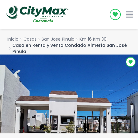
Icon desc
Inicio
chevron_right
Casas
chevron_right
San Jose Pinula
chevron_right
Km 16 Km 30
Casa en Renta y venta Condado Almería San José
chevron_right
Pínula