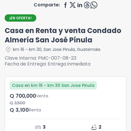
Comparte:
¡EN OFERTA!
Casa en Renta y venta Condado
Almería San José Pínula
location_on
km 16 - km 30
,
San Jose Pinula
,
Guatemala
Clave Interna:
PMC-007-08-23
Fecha de Entrega:
Entrega inmediata
Casa en km 16 - km 30 San Jose Pinula
Q	700,000
Venta
Q	3,500
Q	3,100
Renta
bed
bathtub
3
2