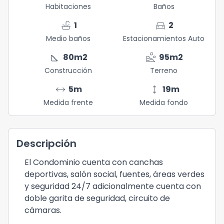
Habitaciones
Baños
faucet
directions_car
1
2
Medio baños
Estacionamientos Auto
square_foot
landslide
80
m2
95
m2
Construcción
Terreno
arrow_range
height
5
m
19
m
Medida frente
Medida fondo
Descripción
El Condominio cuenta con canchas
deportivas, salón social, fuentes, áreas verdes
y seguridad 24/7 adicionalmente cuenta con
doble garita de seguridad, circuito de
cámaras.