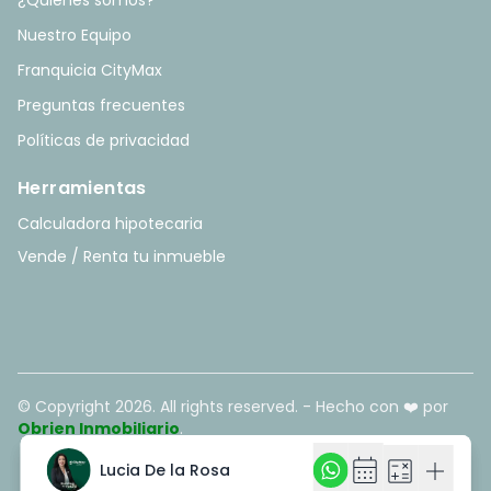
¿Quiénes somos?
Nuestro Equipo
Franquicia CityMax
Preguntas frecuentes
Políticas de privacidad
Herramientas
Calculadora hipotecaria
Vende / Renta tu inmueble
© Copyright
2026
. All rights reserved. - Hecho con ❤️ por
Obrien Inmobiliario
.
calendar_month
calendar_month
calculate
calculate
add
add
Lucia De la Rosa
Lucia De la Rosa