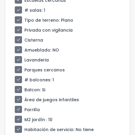
check
Escuelas cercanas
check
# salas
: 1
check
Tipo de terreno
: Plano
check
Privada con vigilancia
check
Cisterna
check
Amueblado
: NO
check
Lavanderia
check
Parques cercanos
check
# balcones
: 1
check
Balcon
: Si
check
Área de juegos infantiles
check
Parrilla
check
M2 jardín
: 10
check
Habitación de servicio
: No tiene