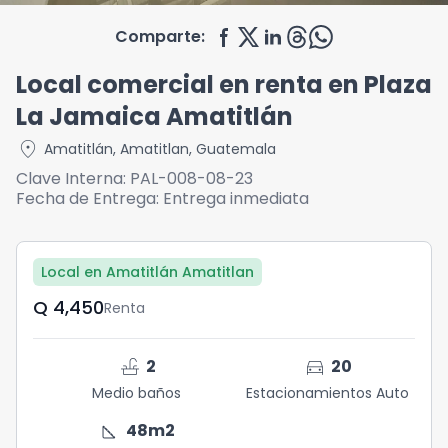
Comparte:
Local comercial en renta en Plaza
La Jamaica Amatitlán
location_on
Amatitlán
,
Amatitlan
,
Guatemala
Clave Interna:
PAL-008-08-23
Fecha de Entrega:
Entrega inmediata
Local en Amatitlán Amatitlan
Q	4,450
Renta
faucet
directions_car
2
20
Medio baños
Estacionamientos Auto
square_foot
48
m2