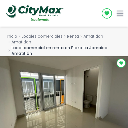
Icon desc
Inicio
chevron_right
Locales comerciales
chevron_right
Renta
chevron_right
Amatitlan
chevron_right
Amatitlan
Local comercial en renta en Plaza La Jamaica
chevron_right
Amatitlán