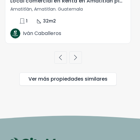
Local comercial en Renta en Amatitlán plaza comercial
Amatitlán, Amatitlan. Guatemala
door_front
square_foot
1
32
m2
Iván Caballeros
chevron_left
chevron_right
Ver más propiedades
similares