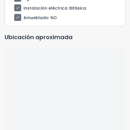
check
Instalación eléctrica
: Bifásica
check
Amueblado
: NO
Ubicación aproximada