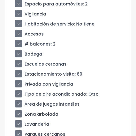
check
Espacio para automóviles
: 2
check
Vigilancia
check
Habitación de servicio
: No tiene
check
Accesos
check
# balcones
: 2
check
Bodega
check
Escuelas cercanas
check
Estacionamiento visita
: 60
check
Privada con vigilancia
check
Tipo de aire acondicionado
: Otro
check
Área de juegos infantiles
check
Zona arbolada
check
Lavanderia
check
Parques cercanos