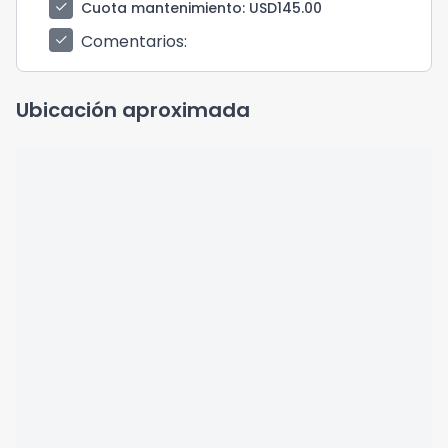
check
Cuota mantenimiento
: USD145.00
Comentarios
:
check
Ubicación aproximada