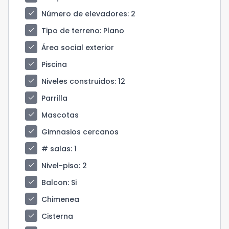
check
Número de elevadores
: 2
check
Tipo de terreno
: Plano
check
Área social exterior
check
Piscina
check
Niveles construidos
: 12
check
Parrilla
check
Mascotas
check
Gimnasios cercanos
check
# salas
: 1
check
Nivel-piso
: 2
check
Balcon
: Si
check
Chimenea
check
Cisterna