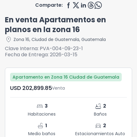
Comparte:
En venta Apartamentos en
planos en la zona 16
location_on
Zona 16
,
Ciudad de Guatemala
,
Guatemala
Clave Interna:
PVA-004-09-23-1
Fecha de Entrega:
2026-03-15
Apartamento en Zona 16 Ciudad de Guatemala
USD	202,899.85
Venta
bed
bathtub
3
2
Habitaciones
Baños
faucet
directions_car
1
2
Medio baños
Estacionamientos Auto