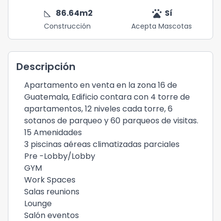
square_foot
pets
86.64
m2
Sí
Construcción
Acepta Mascotas
Descripción
Apartamento en venta en la zona 16 de
Guatemala, Edificio contara con 4 torre de
apartamentos, 12 niveles cada torre, 6
sotanos de parqueo y 60 parqueos de visitas.
15 Amenidades
3 piscinas aéreas climatizadas parciales
Pre -Lobby/Lobby
GYM
Work Spaces
Salas reunions
Lounge
Salón eventos