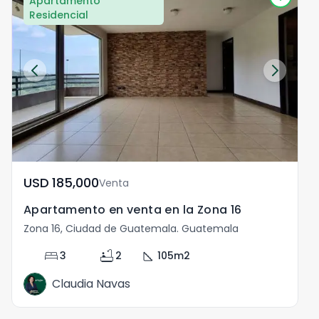
Apartamento
Residencial
USD	185,000
Venta
Apartamento en venta en la Zona 16
Zona 16, Ciudad de Guatemala. Guatemala
Z
bed
bathtub
square_foot
3
2
105
m2
Claudia Navas