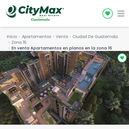
Icon desc
Inicio
chevron_right
Apartamentos
chevron_right
Venta
chevron_right
Ciudad De Guatemala
chevron_right
Zona 16
chevron_right
En venta Apartamentos en planos en la zona 16