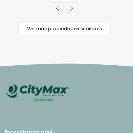
chevron_left
chevron_right
Ver más propiedades
similares
Encuentranos aquí