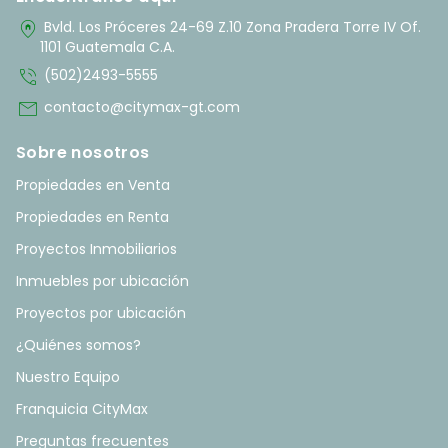
home_pin
Bvld. Los Próceres 24-69 Z.10 Zona Pradera Torre IV Of.
1101 Guatemala C.A.
phone_in_talk
(502)2493-5555
mail
contacto@citymax-gt.com
Sobre nosotros
Propiedades en Venta
Propiedades en Renta
Proyectos Inmobiliarios
Inmuebles por ubicación
Proyectos por ubicación
¿Quiénes somos?
Nuestro Equipo
Franquicia CityMax
Preguntas frecuentes