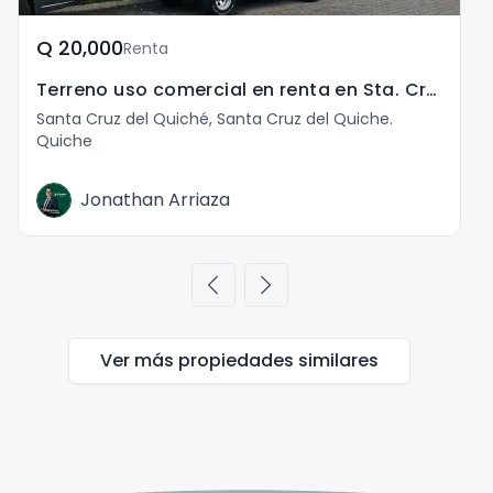
Q	20,000
Renta
Terreno uso comercial en renta en Sta. Cruz del Quiché
Santa Cruz del Quiché, Santa Cruz del Quiche.
S
Quiche
Q
Jonathan Arriaza
chevron_left
chevron_right
Ver más propiedades
similares