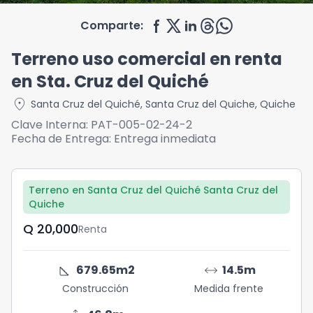
Comparte:
Terreno uso comercial en renta
en Sta. Cruz del Quiché
location_on
Santa Cruz del Quiché
,
Santa Cruz del Quiche
,
Quiche
Clave Interna:
PAT-005-02-24-2
Fecha de Entrega:
Entrega inmediata
Terreno en Santa Cruz del Quiché Santa Cruz del
Quiche
Q	20,000
Renta
square_foot
arrow_range
679.65
m2
14.5
m
Construcción
Medida frente