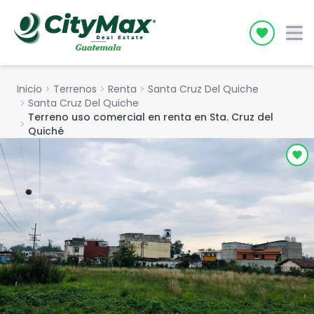
Icon desc
Inicio
chevron_right
Terrenos
chevron_right
Renta
chevron_right
Santa Cruz Del Quiche
chevron_right
Santa Cruz Del Quiche
Terreno uso comercial en renta en Sta. Cruz del
chevron_right
Quiché