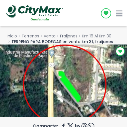
Icon desc
Inicio
chevron_right
Terrenos
chevron_right
Venta
chevron_right
Fraijanes
chevron_right
Km 16 Al Km 30
chevron_right
TERRENO PARA BODEGAS en venta km 31, fraijanes
Comparte: