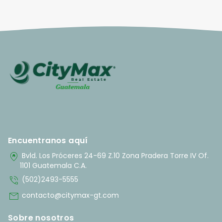
Encuentranos aquí
home_pin
Bvld. Los Próceres 24-69 Z.10 Zona Pradera Torre IV Of.
1101 Guatemala C.A.
phone_in_talk
(502)2493-5555
mail
contacto@citymax-gt.com
Sobre nosotros