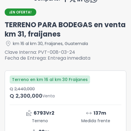
¡EN OFERTA!
TERRENO PARA BODEGAS en venta
km 31, fraijanes
location_on
km 16 al km 30
,
Fraijanes
,
Guatemala
Clave Interna:
PVT-008-03-24
Fecha de Entrega:
Entrega inmediata
Terreno en km 16 al km 30 Fraijanes
Q	2,440,000
Q	2,300,000
Venta
landslide
arrow_range
6793
Vr2
137
m
Terreno
Medida frente