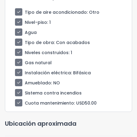
check
Tipo de aire acondicionado
: Otro
check
Nivel-piso
: 1
check
Agua
check
Tipo de obra
: Con acabados
check
Niveles construidos
: 1
check
Gas natural
check
Instalación eléctrica
: Bifásica
check
Amueblado
: NO
check
Sistema contra incendios
check
Cuota mantenimiento
: USD50.00
Ubicación aproximada