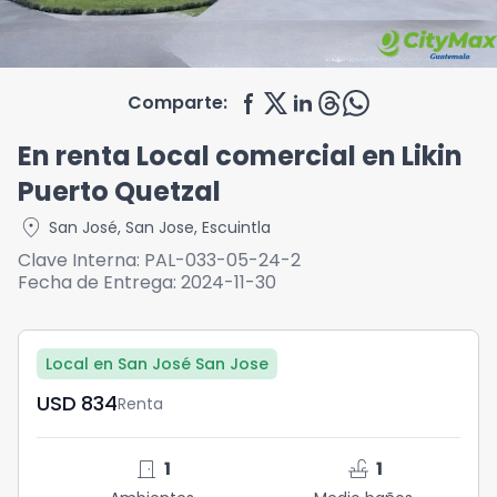
Comparte:
En renta Local comercial en Likin
Puerto Quetzal
location_on
San José
,
San Jose
,
Escuintla
Clave Interna:
PAL-033-05-24-2
Fecha de Entrega:
2024-11-30
Local en San José San Jose
USD	834
Renta
door_front
faucet
1
1