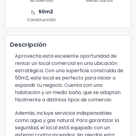
Ambientes
Medio baños
square_foot
50
m2
Construcción
Descripción
Aprovecha esta excelente oportunidad de
rentar un local comercial en una ubicación
estratégica. Con una superficie construida de
50m2, este local es perfecto para iniciar o
expandir tu negocio. Cuenta con una
habitación y un medio baño, que se adaptan
fácilmente a distintos tipos de comercio.
Además, incluye servicios indispensables
como agua y gas natural. Para garantizar la
seguridad, el local está equipado con un
sistema contra incendios. No pierdas esta