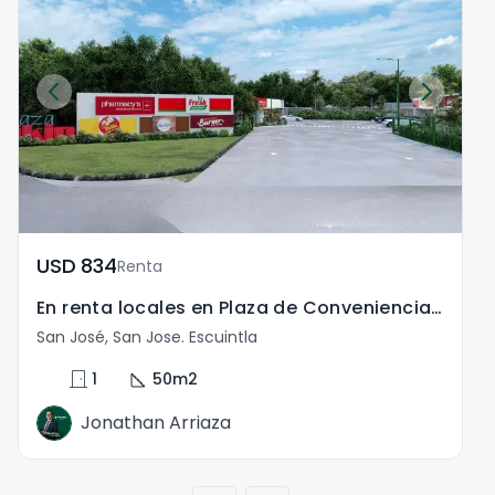
USD	834
Renta
En renta locales en Plaza de Conveniencia en Likin
L
San José, San Jose. Escuintla
S
door_front
square_foot
1
50
m2
Jonathan Arriaza