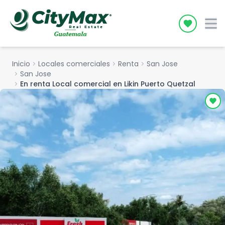
Icon desc
Inicio
chevron_right
Locales comerciales
chevron_right
Renta
chevron_right
San Jose
chevron_right
San Jose
chevron_right
En renta Local comercial en Likin Puerto Quetzal