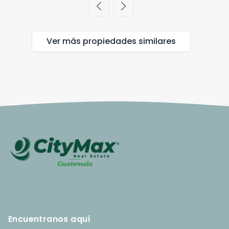
chevron_left
chevron_right
Ver más propiedades
similares
Encuentranos aquí