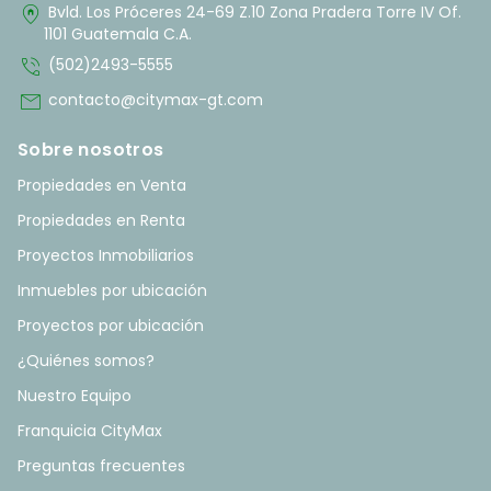
home_pin
Bvld. Los Próceres 24-69 Z.10 Zona Pradera Torre IV Of.
1101 Guatemala C.A.
phone_in_talk
(502)2493-5555
mail
contacto@citymax-gt.com
Sobre nosotros
Propiedades en Venta
Propiedades en Renta
Proyectos Inmobiliarios
Inmuebles por ubicación
Proyectos por ubicación
¿Quiénes somos?
Nuestro Equipo
Franquicia CityMax
Preguntas frecuentes