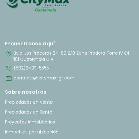
Encuentranos aquí
home_pin
Bvld. Los Próceres 24-69 Z.10 Zona Pradera Torre IV Of.
1101 Guatemala C.A.
phone_in_talk
(502)2493-5555
mail
contacto@citymax-gt.com
Sobre nosotros
Propiedades en Venta
Propiedades en Renta
Proyectos Inmobiliarios
Inmuebles por ubicación