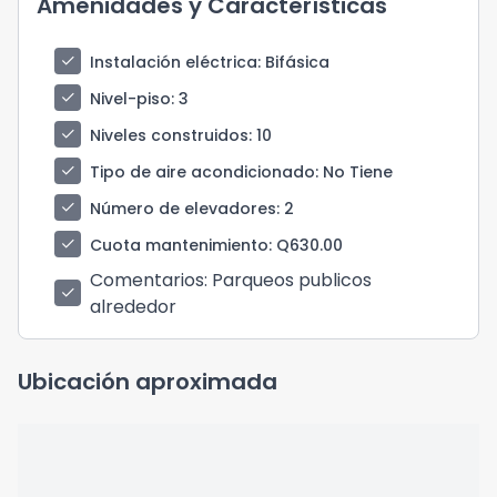
Amenidades y Características
check
Instalación eléctrica
: Bifásica
check
Nivel-piso
: 3
check
Niveles construidos
: 10
check
Tipo de aire acondicionado
: No Tiene
check
Número de elevadores
: 2
check
Cuota mantenimiento
: Q630.00
Comentarios
: Parqueos publicos
check
alrededor
Ubicación aproximada