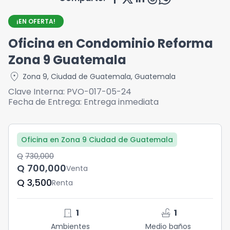
¡EN OFERTA!
Oficina en Condominio Reforma
Zona 9 Guatemala
location_on
Zona 9
,
Ciudad de Guatemala
,
Guatemala
Clave Interna:
PVO-017-05-24
Fecha de Entrega:
Entrega inmediata
Oficina en Zona 9 Ciudad de Guatemala
Q	730,000
Q	700,000
Venta
Q	3,500
Renta
door_front
faucet
1
1
Ambientes
Medio baños