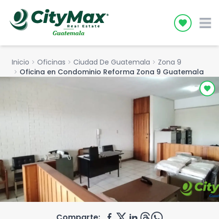
Icon desc
Inicio
chevron_right
Oficinas
chevron_right
Ciudad De Guatemala
chevron_right
Zona 9
chevron_right
Oficina en Condominio Reforma Zona 9 Guatemala
Comparte: