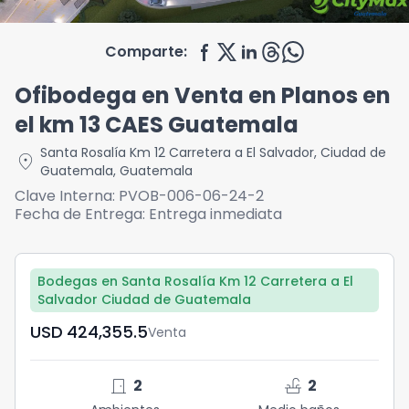
Comparte:
Ofibodega en Venta en Planos en
el km 13 CAES Guatemala
Santa Rosalía Km 12 Carretera a El Salvador
,
Ciudad de
location_on
Guatemala
,
Guatemala
Clave Interna:
PVOB-006-06-24-2
Fecha de Entrega:
Entrega inmediata
Bodegas en Santa Rosalía Km 12 Carretera a El
Salvador Ciudad de Guatemala
USD	424,355.5
Venta
door_front
faucet
2
2