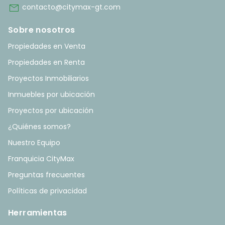
mail
contacto@citymax-gt.com
Sobre nosotros
Propiedades en Venta
Propiedades en Renta
Proyectos Inmobiliarios
Inmuebles por ubicación
Proyectos por ubicación
¿Quiénes somos?
Nuestro Equipo
Franquicia CityMax
Preguntas frecuentes
Políticas de privacidad
Herramientas