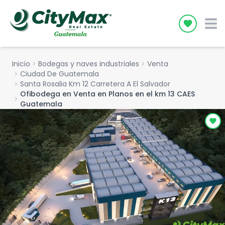
Icon desc
Inicio
chevron_right
Bodegas y naves industriales
chevron_right
Venta
chevron_right
Ciudad De Guatemala
chevron_right
Santa Rosalia Km 12 Carretera A El Salvador
Ofibodega en Venta en Planos en el km 13 CAES
chevron_right
Guatemala