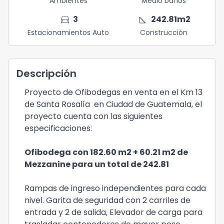
Ambientes
Medio baños
directions_car
square_foot
3
242.81
m2
Estacionamientos Auto
Construcción
Descripción
Proyecto de Ofibodegas en venta en el Km 13
de Santa Rosalía en Ciudad de Guatemala, el
proyecto cuenta con las siguientes
especificaciones:
Ofibodega con 182.60 m2 + 60.21 m2 de
Mezzanine para un total de 242.81
Rampas de ingreso independientes para cada
nivel. Garita de seguridad con 2 carriles de
entrada y 2 de salida, Elevador de carga para