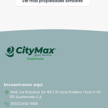
Ver más propiedades
similares
Encuentranos aquí
home_pin
Bvld. Los Próceres 24-69 Z.10 Zona Pradera Torre IV Of.
1101 Guatemala C.A.
phone_in_talk
(502)2493-5555