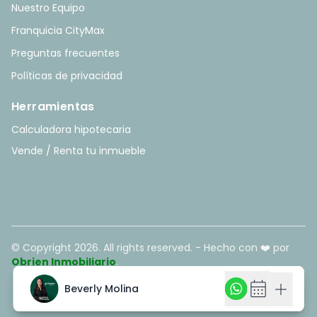
Nuestro Equipo
Franquicia CityMax
Preguntas frecuentes
Políticas de privacidad
Herramientas
Calculadora hipotecaria
Vende / Renta tu inmueble
© Copyright
2026
. All rights reserved. - Hecho con ❤️ por
Obrien Inmobiliario
.
calendar_month
calendar_month
add
add
Beverly Molina
Beverly Molina