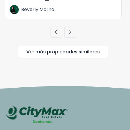
Beverly Molina
chevron_left
chevron_right
Ver más propiedades
similares