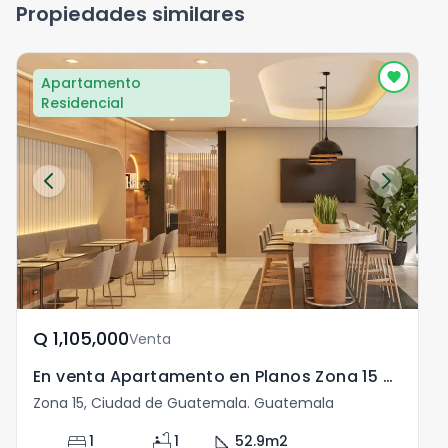
Propiedades similares
Apartamento
Residencial
Q	1,105,000
Venta
En venta Apartamento en Planos Zona 15 con 1 Dormitorio
Zona 15, Ciudad de Guatemala. Guatemala
Z
bed
bathtub
square_foot
1
1
52.9
m2