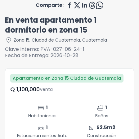
Comparte:
En venta apartamento 1
dormitorio en zona 15
location_on
Zona 15
,
Ciudad de Guatemala
,
Guatemala
Clave Interna:
PVA-027-06-24-1
Fecha de Entrega:
2026-10-28
Apartamento en Zona 15 Ciudad de Guatemala
Q	1,100,000
Venta
bed
bathtub
1
1
Habitaciones
Baños
directions_car
square_foot
1
52.5
m2
Estacionamientos Auto
Construcción