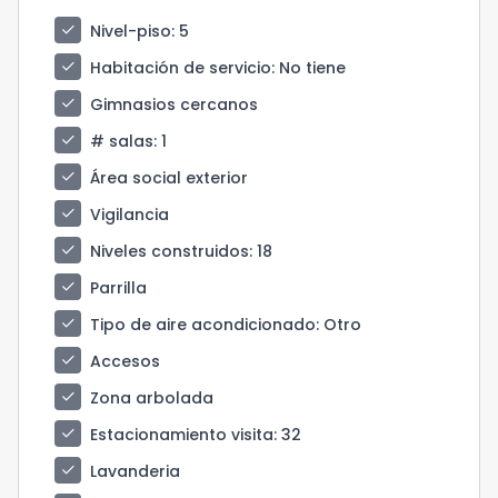
check
Nivel-piso
: 5
check
Habitación de servicio
: No tiene
check
Gimnasios cercanos
check
# salas
: 1
check
Área social exterior
check
Vigilancia
check
Niveles construidos
: 18
check
Parrilla
check
Tipo de aire acondicionado
: Otro
check
Accesos
check
Zona arbolada
check
Estacionamiento visita
: 32
check
Lavanderia