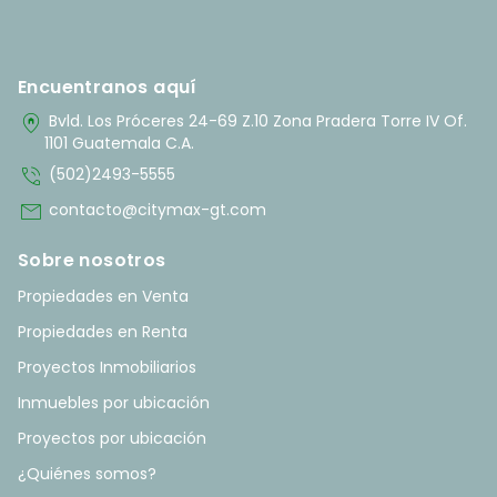
Encuentranos aquí
home_pin
Bvld. Los Próceres 24-69 Z.10 Zona Pradera Torre IV Of.
1101 Guatemala C.A.
phone_in_talk
(502)2493-5555
mail
contacto@citymax-gt.com
Sobre nosotros
Propiedades en Venta
Propiedades en Renta
Proyectos Inmobiliarios
Inmuebles por ubicación
Proyectos por ubicación
¿Quiénes somos?