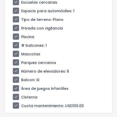
check
Escuelas cercanas
check
Espacio para automóviles
: 1
check
Tipo de terreno
: Plano
check
Privada con vigilancia
check
Piscina
check
# balcones
: 1
check
Mascotas
check
Parques cercanos
check
Número de elevadores
: 6
check
Balcon
: Si
check
Área de juegos infantiles
check
Cisterna
check
Cuota mantenimiento
: USD100.00