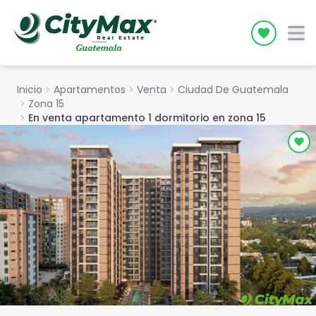
Icon desc
Inicio
chevron_right
Apartamentos
chevron_right
Venta
chevron_right
Ciudad De Guatemala
chevron_right
Zona 15
chevron_right
En venta apartamento 1 dormitorio en zona 15