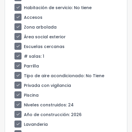
check
Habitación de servicio
: No tiene
check
Accesos
check
Zona arbolada
check
Área social exterior
check
Escuelas cercanas
check
# salas
: 1
check
Parrilla
check
Tipo de aire acondicionado
: No Tiene
check
Privada con vigilancia
check
Piscina
check
Niveles construidos
: 24
check
Año de construcción
: 2026
check
Lavanderia