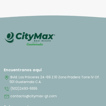
Encuentranos aquí
home_pin
Bvld. Los Próceres 24-69 Z.10 Zona Pradera Torre IV Of.
1101 Guatemala C.A.
phone_in_talk
(502)2493-5555
mail
contacto@citymax-gt.com