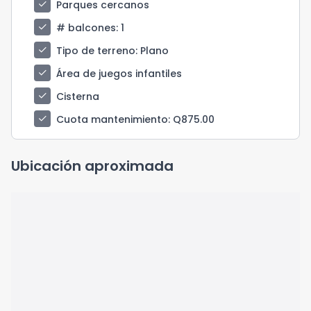
check
Parques cercanos
check
# balcones
: 1
check
Tipo de terreno
: Plano
check
Área de juegos infantiles
check
Cisterna
check
Cuota mantenimiento
: Q875.00
Ubicación aproximada