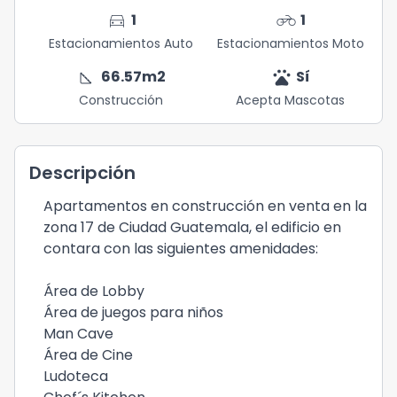
directions_car
motorcycle
1
1
Estacionamientos Auto
Estacionamientos Moto
square_foot
pets
66.57
m2
Sí
Construcción
Acepta Mascotas
Descripción
Apartamentos en construcción en venta en la
zona 17 de Ciudad Guatemala, el edificio en
contara con las siguientes amenidades:
Área de Lobby
Área de juegos para niños
Man Cave
Área de Cine
Ludoteca