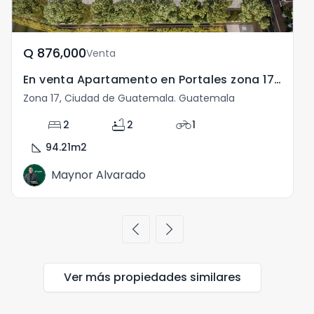
Q	876,000
Venta
En venta Apartamento en Portales zona 17 con terraza
Zona 17, Ciudad de Guatemala. Guatemala
bed
bathtub
motorcycle
2
2
1
square_foot
94.21
m2
Maynor Alvarado
chevron_left
chevron_right
Ver más propiedades
similares