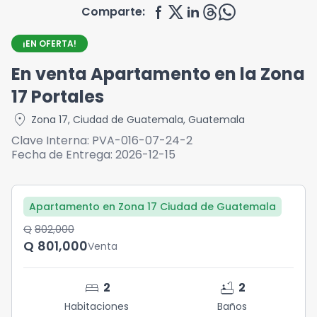
Comparte:
¡EN OFERTA!
En venta Apartamento en la Zona
17 Portales
location_on
Zona 17
,
Ciudad de Guatemala
,
Guatemala
Clave Interna:
PVA-016-07-24-2
Fecha de Entrega:
2026-12-15
Apartamento en Zona 17 Ciudad de Guatemala
Q	802,000
Q	801,000
Venta
bed
bathtub
2
2
Habitaciones
Baños