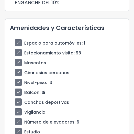
ENGANCHE DEL 10%
Amenidades y Características
check
Espacio para automóviles
: 1
check
Estacionamiento visita
: 98
check
Mascotas
check
Gimnasios cercanos
check
Nivel-piso
: 13
check
Balcon
: Si
check
Canchas deportivas
check
Vigilancia
check
Número de elevadores
: 6
check
Estudio