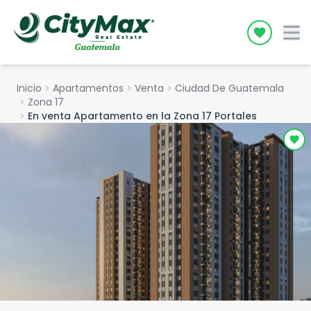
Icon desc
Inicio
chevron_right
Apartamentos
chevron_right
Venta
chevron_right
Ciudad De Guatemala
chevron_right
Zona 17
chevron_right
En venta Apartamento en la Zona 17 Portales