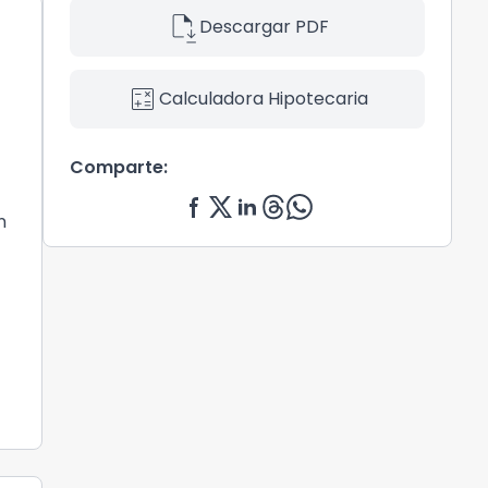
file_save
Descargar PDF
calculate
Calculadora Hipotecaria
Comparte:
n