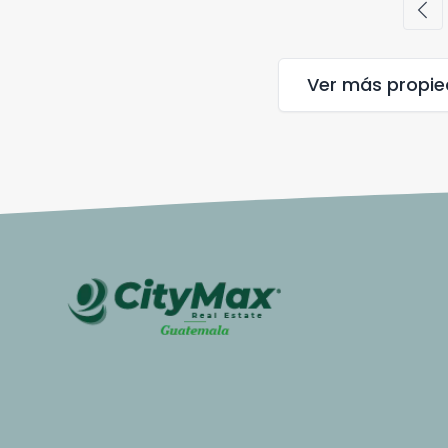
chevron_left
Ver más propi