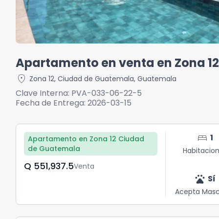
Apartamento en venta en Zona 1
location_on
Zona 12
,
Ciudad de Guatemala
,
Guatemala
Clave Interna:
PVA-033-06-22-5
Fecha de Entrega:
2026-03-15
bed
1
Apartamento en Zona 12 Ciudad
de Guatemala
Habitacio
Q	551,937.5
Venta
pets
Sí
Acepta Masc