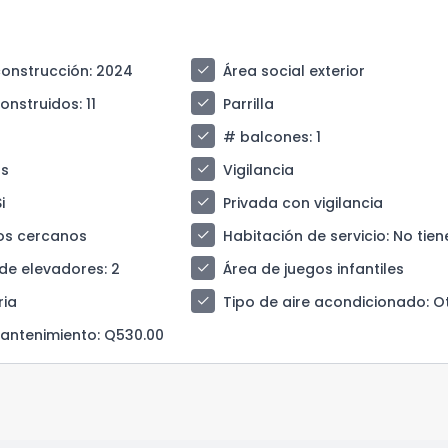
check
construcción
: 2024
Área social exterior
check
construidos
: 11
Parrilla
check
# balcones
: 1
check
s
Vigilancia
check
Si
Privada con vigilancia
check
os cercanos
Habitación de servicio
: No tien
check
de elevadores
: 2
Área de juegos infantiles
check
ria
Tipo de aire acondicionado
: O
antenimiento
: Q530.00