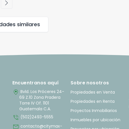
chevron_right
edades
similares
Encuentranos aquí
Sobre nosotros
home_pin
Bvld. Los Próceres 24-
Propiedades en Venta
69 Z.10 Zona Pradera
Propiedades en Renta
Torre IV Of. 1101
Guatemala C.A.
Proyectos Inmobiliarios
phone_in_talk
(502)2493-5555
Inmuebles por ubicación
mail
contacto@citymax-