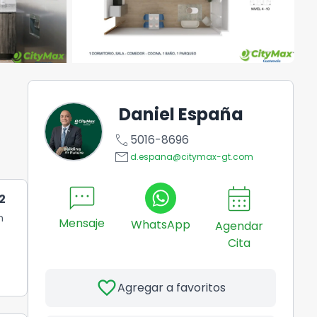
Daniel España
call
5016-8696
email
d.espana@citymax-gt.com
sms
calendar_month
2
n
Mensaje
WhatsApp
Agendar
Cita
favorite
Agregar a favoritos