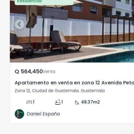
Residencial
Q	564,450
Venta
Apartamento en venta en zona 12 Avenida Pet
Zona 12, Ciudad de Guatemala. Guatemala
bed
bathtub
square_foot
1
1
48.37
m2
Daniel España