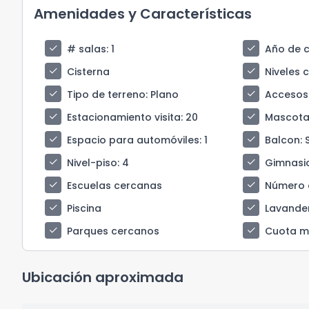
Amenidades y Características
check
check
# salas
: 1
Año de 
check
check
Cisterna
Niveles 
check
check
Tipo de terreno
: Plano
Accesos
check
check
Estacionamiento visita
: 20
Mascota
check
check
Espacio para automóviles
: 1
Balcon
: 
check
check
Nivel-piso
: 4
Gimnasi
check
check
Escuelas cercanas
Número 
check
check
Piscina
Lavande
check
check
Parques cercanos
Cuota m
Ubicación aproximada