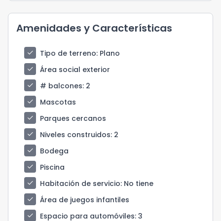
Amenidades y Características
check
Tipo de terreno
: Plano
check
Área social exterior
check
# balcones
: 2
check
Mascotas
check
Parques cercanos
check
Niveles construidos
: 2
check
Bodega
check
Piscina
check
Habitación de servicio
: No tiene
check
Área de juegos infantiles
check
Espacio para automóviles
: 3