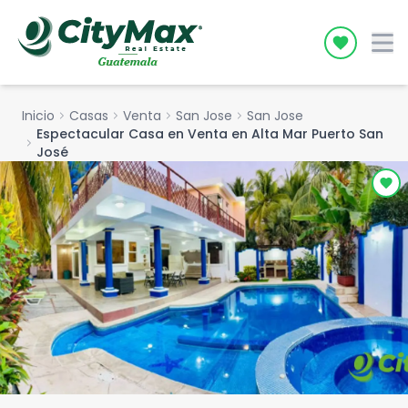
Icon desc
Inicio
chevron_right
Casas
chevron_right
Venta
chevron_right
San Jose
chevron_right
San Jose
Espectacular Casa en Venta en Alta Mar Puerto San
chevron_right
José