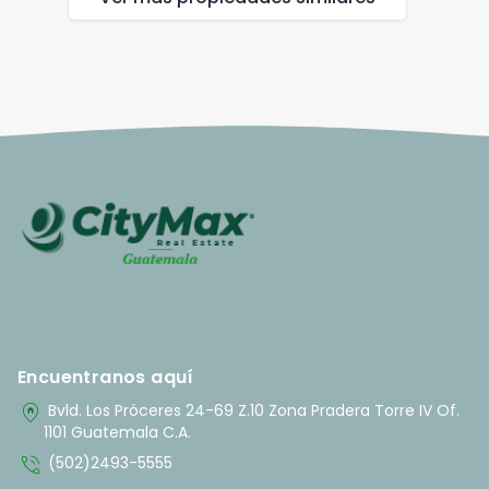
Encuentranos aquí
home_pin
Bvld. Los Próceres 24-69 Z.10 Zona Pradera Torre IV Of.
1101 Guatemala C.A.
phone_in_talk
(502)2493-5555