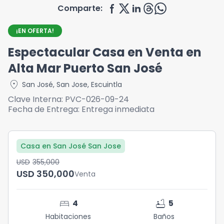
Comparte:
¡EN OFERTA!
Espectacular Casa en Venta en
Alta Mar Puerto San José
location_on
San José
,
San Jose
,
Escuintla
Clave Interna:
PVC-026-09-24
Fecha de Entrega:
Entrega inmediata
Casa en San José San Jose
USD	355,000
USD	350,000
Venta
bed
bathtub
4
5
Habitaciones
Baños