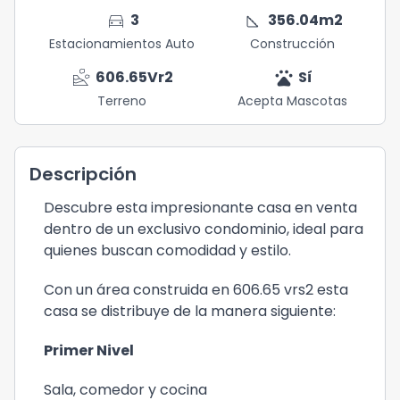
directions_car
square_foot
3
356.04
m2
Estacionamientos Auto
Construcción
landslide
pets
606.65
Vr2
Sí
Terreno
Acepta Mascotas
Descripción
Descubre esta impresionante casa en venta
dentro de un exclusivo condominio, ideal para
quienes buscan comodidad y estilo.
Con un área construida en 606.65 vrs2 esta
casa se distribuye de la manera siguiente:
Primer Nivel
Sala, comedor y cocina