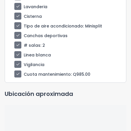
check
Lavanderia
check
Cisterna
check
Tipo de aire acondicionado
: Minisplit
check
Canchas deportivas
check
# salas
: 2
check
Linea blanca
check
Vigilancia
check
Cuota mantenimiento
: Q985.00
Ubicación aproximada