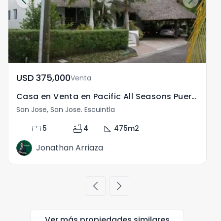
USD	375,000
Venta
Casa en Venta en Pacific All Seasons Puerto de San Jose
San Jose, San Jose. Escuintla
bed
bathtub
square_foot
5
4
475
m2
Jonathan Arriaza
chevron_left
chevron_right
Ver más propiedades
similares