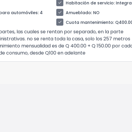
check
Habitación de servicio
: Integr
check
para automóviles
: 4
Amueblado
: NO
check
Cuota mantenimiento
: Q400.0
 partes, las cuales se rentan por separado, en la parte
ministrativas. no se renta toda la casa, solo los 257 metros
enimiento mensualidad es de Q 400.00 + Q 150.00 por cad
ende consumo, desde Q100 en adelante