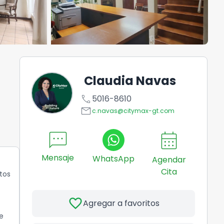
Claudia Navas
call
5016-8610
email
c.navas@citymax-gt.com
sms
calendar_month
Mensaje
WhatsApp
Agendar
Cita
tos
favorite
Agregar a favoritos
e