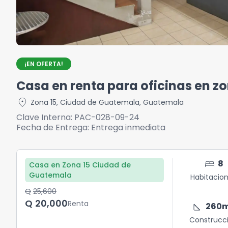
¡EN OFERTA!
Casa en renta para oficinas en zo
location_on
Zona 15
,
Ciudad de Guatemala
,
Guatemala
Clave Interna:
PAC-028-09-24
Fecha de Entrega:
Entrega inmediata
bed
8
Casa en Zona 15 Ciudad de
Guatemala
Habitacio
Q	25,600
Q	20,000
Renta
square_foot
260
Construcc