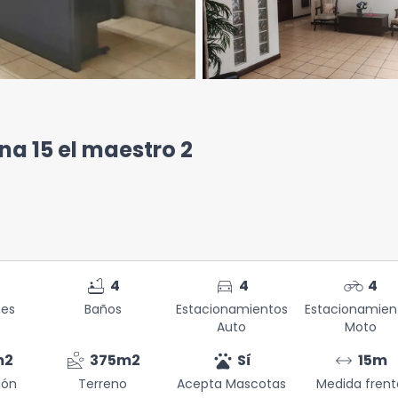
na 15 el maestro 2
bathtub
directions_car
motorcycle
4
4
4
nes
Baños
Estacionamientos
Estacionamien
Auto
Moto
landslide
pets
arrow_range
m2
375
m2
Sí
15
m
ión
Terreno
Acepta Mascotas
Medida frent