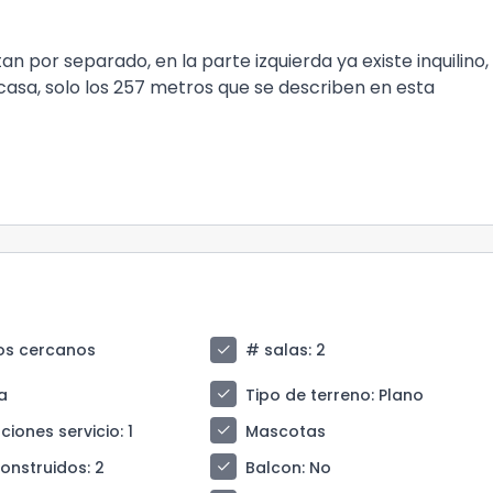
tan por separado, en la parte izquierda ya existe inquilino,
 casa, solo los 257 metros que se describen en esta
check
os cercanos
# salas
: 2
check
a
Tipo de terreno
: Plano
check
ciones servicio
: 1
Mascotas
check
construidos
: 2
Balcon
: No