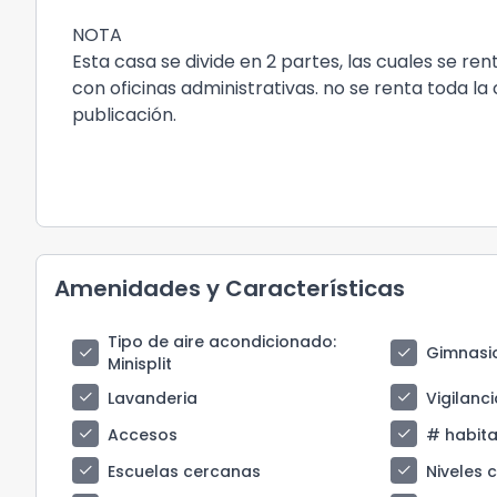
NOTA
Esta casa se divide en 2 partes, las cuales se ren
con oficinas administrativas. no se renta toda la
publicación.
Amenidades y Características
Tipo de aire acondicionado
:
check
check
Gimnasi
Minisplit
check
check
Lavanderia
Vigilanci
check
check
Accesos
# habita
check
check
Escuelas cercanas
Niveles 