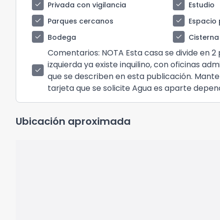
check
check
Privada con vigilancia
Estudio
check
check
Parques cercanos
Espacio 
check
check
Bodega
Cisterna
Comentarios
: NOTA Esta casa se divide en 2
izquierda ya existe inquilino, con oficinas ad
check
que se describen en esta publicación. Mant
tarjeta que se solicite Agua es aparte dep
Ubicación aproximada