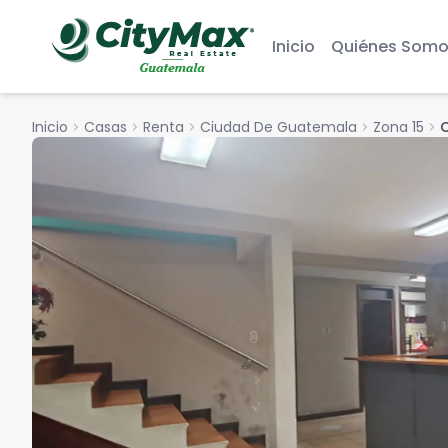
Inicio
Quiénes Somo
Inicio
chevron_right
Casas
chevron_right
Renta
chevron_right
Ciudad De Guatemala
chevron_right
Zona 15
chevron_right
C