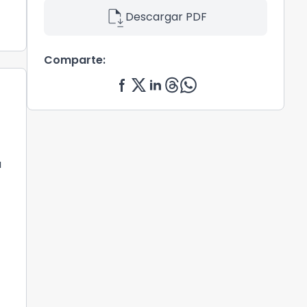
file_save
Descargar PDF
Comparte:
a