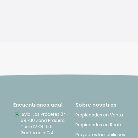
Encuentranos aquí
Sobre nosotros
home_pin
Bvld. Los Próceres 24-
Propiedades en Venta
69 Z.10 Zona Pradera
Propiedades en Renta
Torre IV Of. 1101
Guatemala C.A.
Proyectos Inmobiliarios