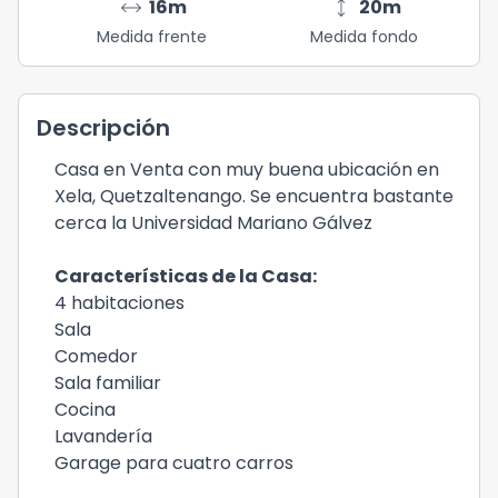
arrow_range
height
16
m
20
m
Medida frente
Medida fondo
Descripción
Casa en Venta con muy buena ubicación en
Xela, Quetzaltenango. Se encuentra bastante
cerca la Universidad Mariano Gálvez
Características de la Casa:
4 habitaciones
Sala
Comedor
Sala familiar
Cocina
Lavandería
Garage para cuatro carros