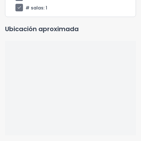
check
# salas
: 1
Ubicación aproximada