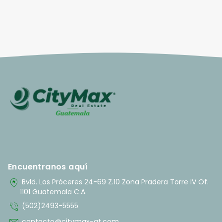
Encuentranos aquí
home_pin
Bvld. Los Próceres 24-69 Z.10 Zona Pradera Torre IV Of.
1101 Guatemala C.A.
phone_in_talk
(502)2493-5555
contacto@citymax-gt.com