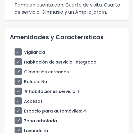
Tambien cuenta con:
Cuarto de visita, Cuarto
de servicio, Gimnasio y un Amplio jardín.
Amenidades y Características
check
Vigilancia
check
Habitación de servicio
: Integrado
check
Gimnasios cercanos
check
Balcon
: No
check
# habitaciones servicio
: 1
check
Accesos
check
Espacio para automóviles
: 4
check
Zona arbolada
check
Lavanderia