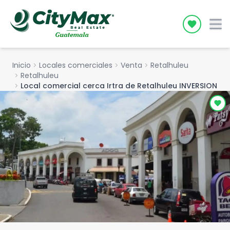
Icon desc
Inicio
chevron_right
Locales comerciales
chevron_right
Venta
chevron_right
Retalhuleu
chevron_right
Retalhuleu
chevron_right
Local comercial cerca Irtra de Retalhuleu INVERSION