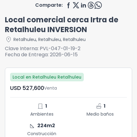
Comparte:
Local comercial cerca Irtra de
Retalhuleu INVERSION
location_on
Retalhuleu
,
Retalhuleu
,
Retalhuleu
Clave Interna:
PVL-047-01-19-2
Fecha de Entrega:
2026-06-15
Local en Retalhuleu Retalhuleu
USD	527,600
Venta
door_front
faucet
1
1
Ambientes
Medio baños
square_foot
224
m2
Construcción