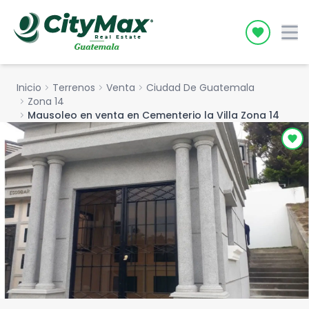
Icon desc
Inicio
chevron_right
Terrenos
chevron_right
Venta
chevron_right
Ciudad De Guatemala
chevron_right
Zona 14
chevron_right
Mausoleo en venta en Cementerio la Villa Zona 14