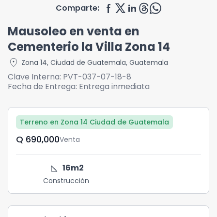
Comparte:
Mausoleo en venta en
Cementerio la Villa Zona 14
location_on
Zona 14
,
Ciudad de Guatemala
,
Guatemala
Clave Interna:
PVT-037-07-18-8
Fecha de Entrega:
Entrega inmediata
Terreno en Zona 14 Ciudad de Guatemala
Q	690,000
Venta
square_foot
16
m2
Construcción