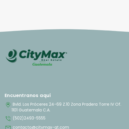
Encuentranos aquí
home_pin
Bvld. Los Próceres 24-69 Z.10 Zona Pradera Torre IV Of.
1101 Guatemala C.A.
phone_in_talk
(502)2493-5555
mail
contacto@citymax-gt.com