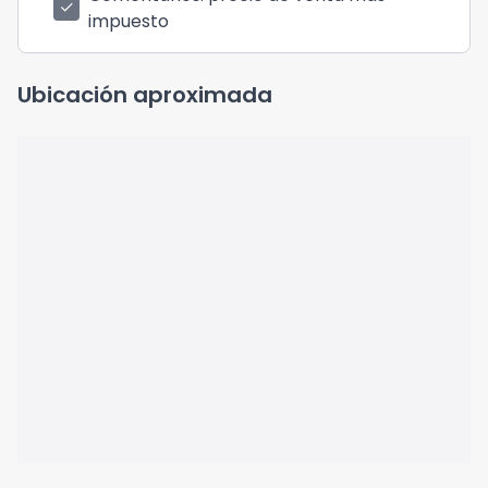
check
impuesto
Ubicación aproximada