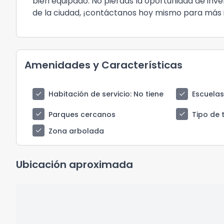
bien equipado. No pierdas la oportunidad de inve
de la ciudad, ¡contáctanos hoy mismo para más 
Amenidades y Características
check
check
Habitación de servicio
: No tiene
Escuela
check
check
Parques cercanos
Tipo de 
check
Zona arbolada
Ubicación aproximada