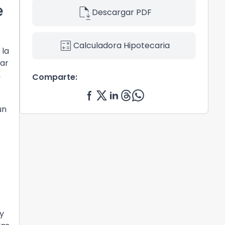
e
file_save
Descargar PDF
calculate
Calculadora Hipotecaria
 la
gar
,
Comparte:
un
 y