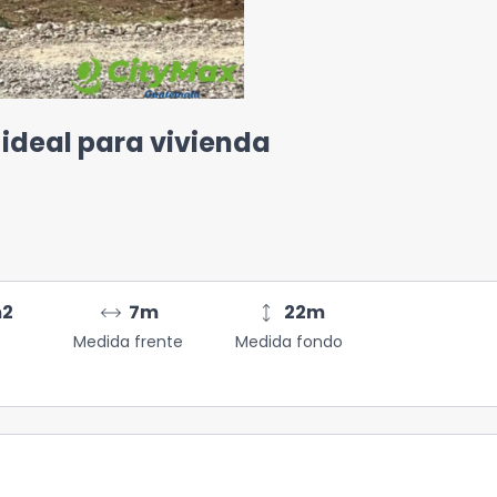
ideal para vivienda
arrow_range
height
2
7
m
22
m
Medida frente
Medida fondo