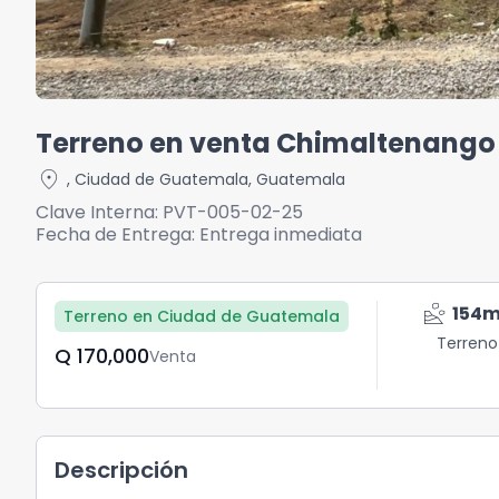
Terreno en venta Chimaltenango 
location_on
,
Ciudad de Guatemala
,
Guatemala
Clave Interna:
PVT-005-02-25
Fecha de Entrega:
Entrega inmediata
landslide
154
m
Terreno en Ciudad de Guatemala
Terreno
Q	170,000
Venta
Descripción