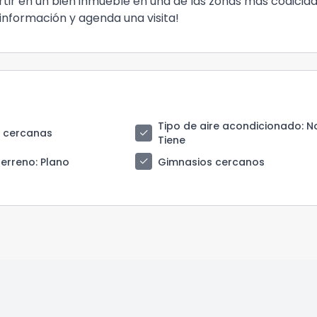
rtir en un bien inmueble en una de las zonas más codicia
información y agenda una visita!
Tipo de aire acondicionado
: N
check
s cercanas
Tiene
check
terreno
: Plano
Gimnasios cercanos