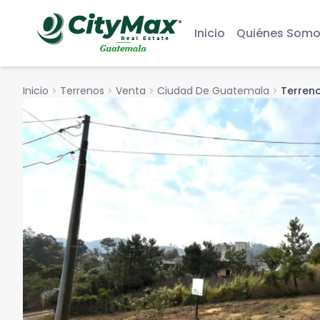
Inicio
Quiénes Somo
Inicio
chevron_right
Terrenos
chevron_right
Venta
chevron_right
Ciudad De Guatemala
chevron_right
Terreno