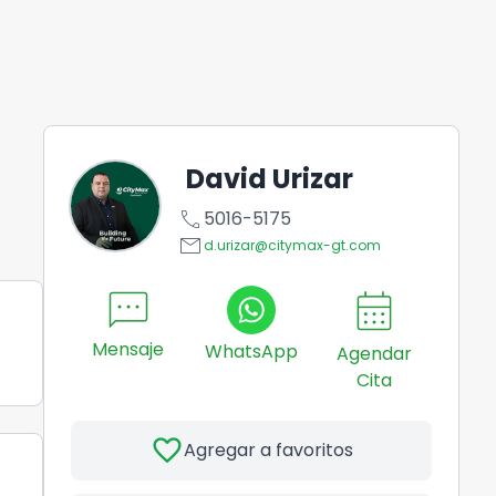
David Urizar
call
5016-5175
email
d.urizar@citymax-gt.com
sms
calendar_month
Mensaje
WhatsApp
Agendar
Cita
favorite
Agregar a favoritos