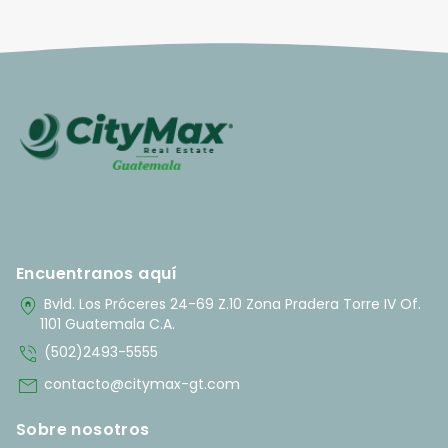
Encuentranos aquí
home_pin
Bvld. Los Próceres 24-69 Z.10 Zona Pradera Torre IV Of.
1101 Guatemala C.A.
phone_in_talk
(502)2493-5555
mail
contacto@citymax-gt.com
Sobre nosotros