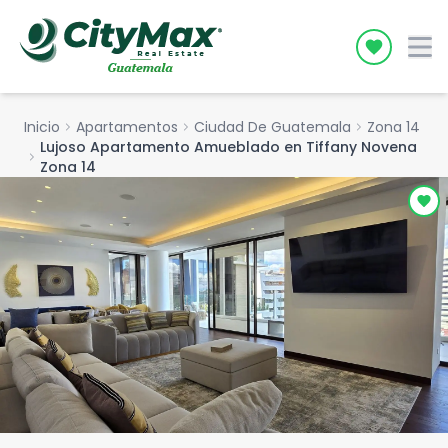
Icon desc
Inicio
chevron_right
Apartamentos
chevron_right
Ciudad De Guatemala
chevron_right
Zona 14
Lujoso Apartamento Amueblado en Tiffany Novena
chevron_right
Zona 14