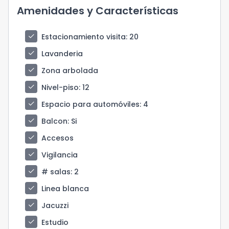
Amenidades y Características
check
Estacionamiento visita
: 20
check
Lavanderia
check
Zona arbolada
check
Nivel-piso
: 12
check
Espacio para automóviles
: 4
check
Balcon
: Si
check
Accesos
check
Vigilancia
check
# salas
: 2
check
Linea blanca
check
Jacuzzi
check
Estudio