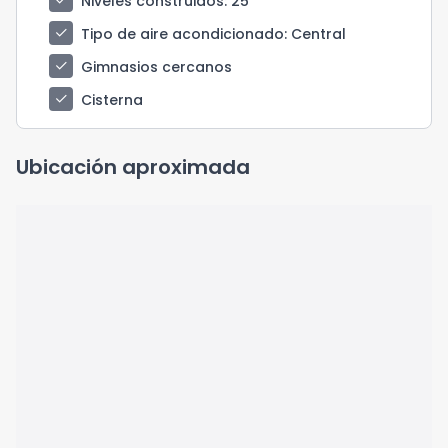
check
Niveles construidos
: 25
check
Tipo de aire acondicionado
: Central
check
Gimnasios cercanos
check
Cisterna
Ubicación aproximada