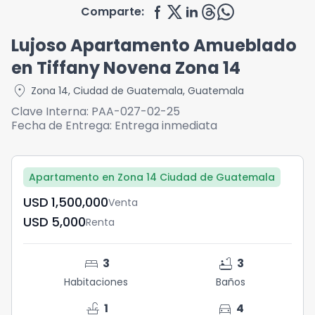
Comparte:
Lujoso Apartamento Amueblado
en Tiffany Novena Zona 14
location_on
Zona 14
,
Ciudad de Guatemala
,
Guatemala
Clave Interna:
PAA-027-02-25
Fecha de Entrega:
Entrega inmediata
Apartamento en Zona 14 Ciudad de Guatemala
USD	1,500,000
Venta
USD	5,000
Renta
bed
bathtub
3
3
Habitaciones
Baños
faucet
directions_car
1
4