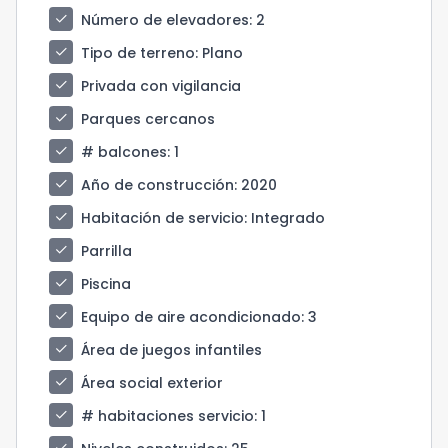
check
Número de elevadores
: 2
check
Tipo de terreno
: Plano
check
Privada con vigilancia
check
Parques cercanos
check
# balcones
: 1
check
Año de construcción
: 2020
check
Habitación de servicio
: Integrado
check
Parrilla
check
Piscina
check
Equipo de aire acondicionado
: 3
check
Área de juegos infantiles
check
Área social exterior
check
# habitaciones servicio
: 1