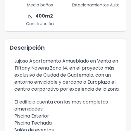
Medio baños
Estacionamientos Auto
square_foot
400
m2
Construcción
Descripción
Lujoso Apartamento Amueblado en Venta en
Tiffany Novena Zona 14, en el proyecto más
exclusivo de Ciudad de Guatemala, con un
entorno envidiable y cercano a Europlaza el
centro corporativo por excelencia de la zona.
El edificio cuenta con las mas completas
amenidades:
Piscina Exterior
Piscina Techada
Salón de eventos