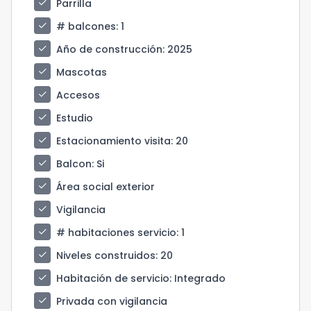
check
Parrilla
check
# balcones
: 1
check
Año de construcción
: 2025
check
Mascotas
check
Accesos
check
Estudio
check
Estacionamiento visita
: 20
check
Balcon
: Si
check
Área social exterior
check
Vigilancia
check
# habitaciones servicio
: 1
check
Niveles construidos
: 20
check
Habitación de servicio
: Integrado
check
Privada con vigilancia