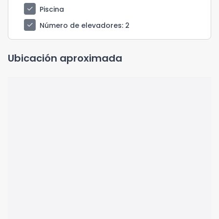
check
Piscina
check
Número de elevadores
: 2
Ubicación aproximada