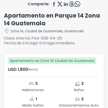
Comparte:
Apartamento en Parque 14 Zona
14 Guatemala
location_on
Zona 14
,
Ciudad de Guatemala
,
Guatemala
Clave Interna:
PAA-039-04-25
Fecha de Entrega:
Entrega inmediata
Apartamento en Zona 14 Ciudad de Guatemala
USD	1,800
Renta
bed
bathtub
3
2
Habitaciones
Baños
faucet
directions_car
1
2
Medio baños
Estacionamientos Auto