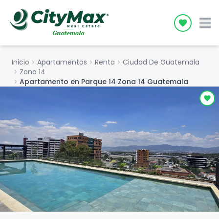
Icon desc
Inicio
chevron_right
Apartamentos
chevron_right
Renta
chevron_right
Ciudad De Guatemala
chevron_right
Zona 14
chevron_right
Apartamento en Parque 14 Zona 14 Guatemala