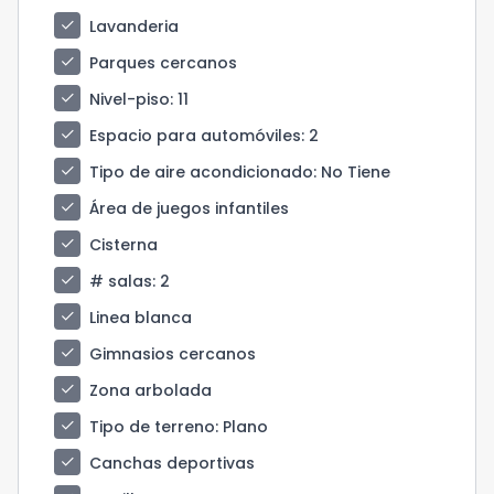
check
Lavanderia
check
Parques cercanos
check
Nivel-piso
: 11
check
Espacio para automóviles
: 2
check
Tipo de aire acondicionado
: No Tiene
check
Área de juegos infantiles
check
Cisterna
check
# salas
: 2
check
Linea blanca
check
Gimnasios cercanos
check
Zona arbolada
check
Tipo de terreno
: Plano
check
Canchas deportivas