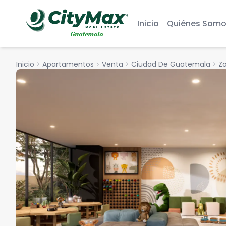
Inicio
Quiénes Somo
Inicio
chevron_right
Apartamentos
chevron_right
Venta
chevron_right
Ciudad De Guatemala
chevron_right
Zo