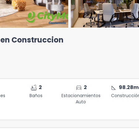
 en Construccion
bathtub
directions_car
square_foot
2
2
98.28
m
nes
Baños
Estacionamientos
Construcció
Auto