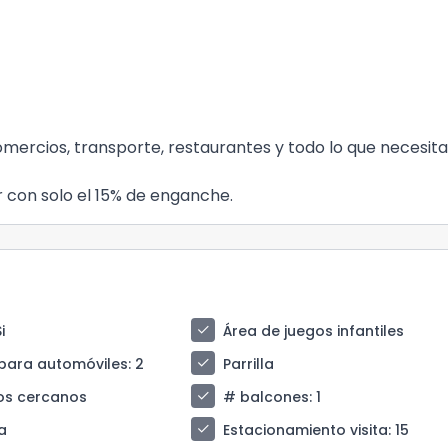
omercios, transporte, restaurantes y todo lo que necesita
 con solo el 15% de enganche.
check
Si
Área de juegos infantiles
check
para automóviles
: 2
Parrilla
check
os cercanos
# balcones
: 1
check
a
Estacionamiento visita
: 15