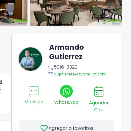
Armando
Gutierrez
call
5016-3320
email
a.gutierrez@citymax-gt.com
2
sms
calendar_month
n
Mensaje
WhatsApp
Agendar
Cita
favorite
Agregar a favoritos