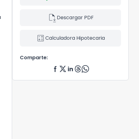
file_save
a
Descargar PDF
calculate
Calculadora Hipotecaria
Comparte: