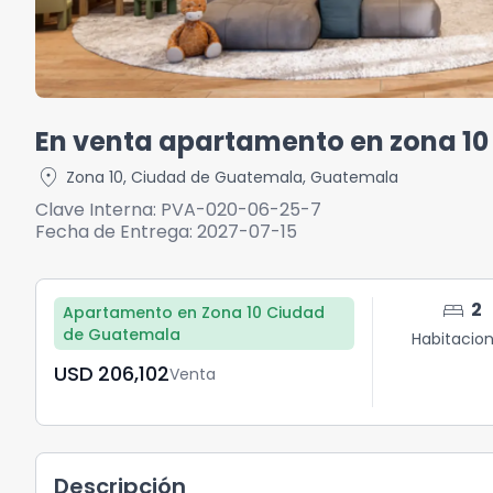
En venta apartamento en zona 10
location_on
Zona 10
,
Ciudad de Guatemala
,
Guatemala
Clave Interna:
PVA-020-06-25-7
Fecha de Entrega:
2027-07-15
bed
2
Apartamento en Zona 10 Ciudad
de Guatemala
Habitacio
USD	206,102
Venta
Descripción