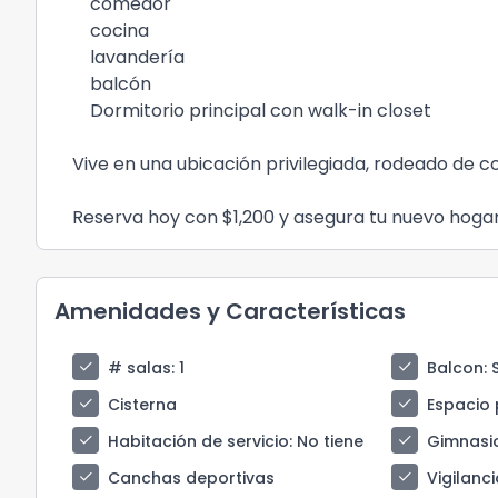
comedor
cocina
lavandería
balcón
Dormitorio principal con walk-in closet
Vive en una ubicación privilegiada, rodeado de c
Reserva hoy con $1,200 y asegura tu nuevo hogar
Amenidades y Características
check
check
# salas
: 1
Balcon
: 
check
check
Cisterna
Espacio 
check
check
Habitación de servicio
: No tiene
Gimnasi
check
check
Canchas deportivas
Vigilanci