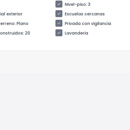
check
Nivel-piso
: 3
check
al exterior
Escuelas cercanas
check
terreno
: Plano
Privada con vigilancia
check
construidos
: 20
Lavanderia