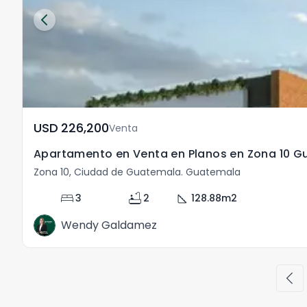
USD	226,200
Venta
Apartamento en Venta en Planos en Zona 10 
Zona 10, Ciudad de Guatemala. Guatemala
bed
bathtub
square_foot
3
2
128.88
m2
Wendy Galdamez
chevron_left