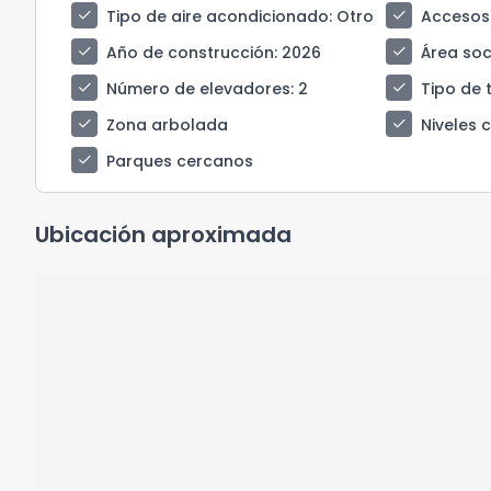
check
check
Tipo de aire acondicionado
: Otro
Accesos
check
check
Año de construcción
: 2026
Área soci
check
check
Número de elevadores
: 2
Tipo de 
check
check
Zona arbolada
Niveles 
check
Parques cercanos
Ubicación aproximada