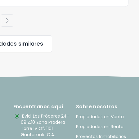
chevron_right
edades
similares
Encuentranos aquí
Sobre nosotros
home_pin
Bvld. Los Próceres 24-
Propiedades en Venta
69 Z.10 Zona Pradera
Propiedades en Renta
Torre IV Of. 1101
Guatemala C.A.
Proyectos Inmobiliarios