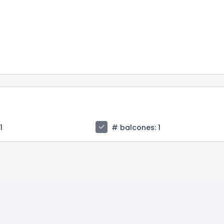
check
 1
# balcones
: 1