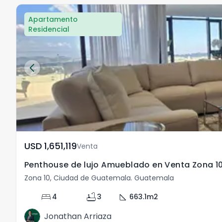
Apartamento
Residencial
USD	1,651,119
Venta
Penthouse de lujo Amueblado en Venta Zona 
Zona 10, Ciudad de Guatemala. Guatemala
bed
bathtub
square_foot
4
3
663.1
m2
Jonathan Arriaza