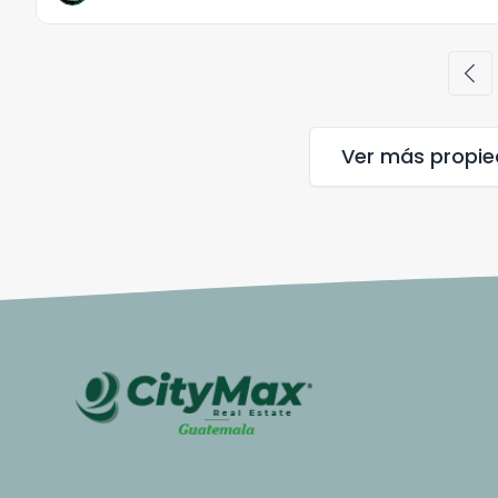
chevron_left
Ver más propi