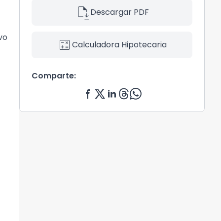
file_save
Descargar PDF
vo
calculate
Calculadora Hipotecaria
Comparte: