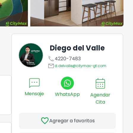
Diego del Valle
call
4220-7483
email
d.delvalle@citymax-gt.com
sms
calendar_month
Mensaje
WhatsApp
Agendar
Cita
favorite
Agregar a favoritos