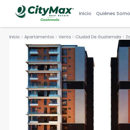
Inicio
Quiénes Somo
Inicio
chevron_right
Apartamentos
chevron_right
Venta
chevron_right
Ciudad De Guatemala
chevron_right
Zo