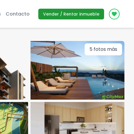
s
Contacto
Vender / Rentar inmueble
Icon des
5
fotos más