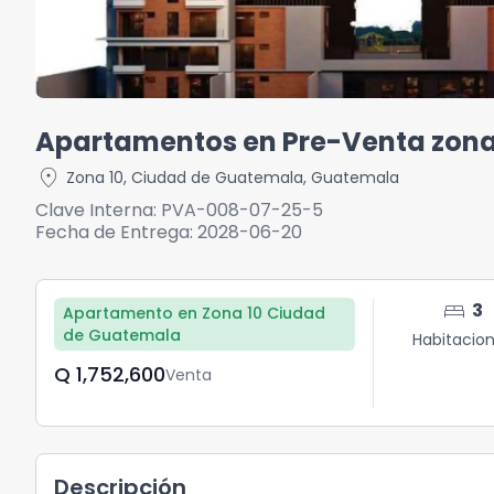
Apartamentos en Pre-Venta zon
location_on
Zona 10
,
Ciudad de Guatemala
,
Guatemala
Clave Interna:
PVA-008-07-25-5
Fecha de Entrega:
2028-06-20
bed
3
Apartamento en Zona 10 Ciudad
de Guatemala
Habitacio
Q	1,752,600
Venta
Descripción