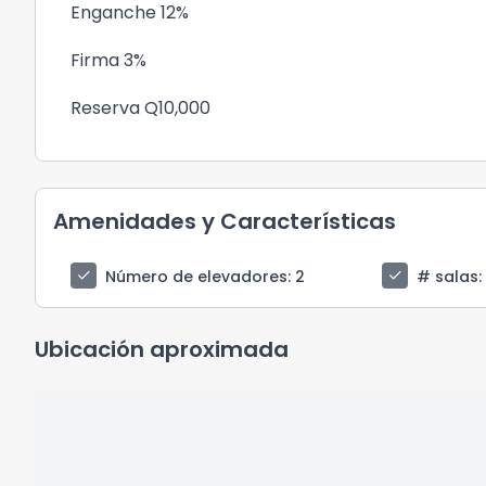
Enganche 12%
Firma 3%
Reserva Q10,000
Amenidades y Características
check
check
Número de elevadores
: 2
# salas
:
Ubicación aproximada