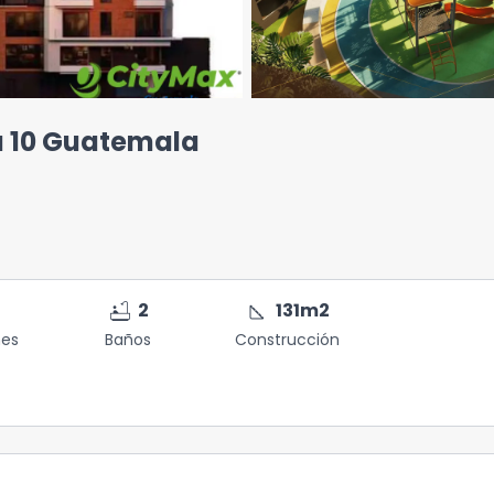
a 10 Guatemala
bathtub
square_foot
2
131
m2
nes
Baños
Construcción