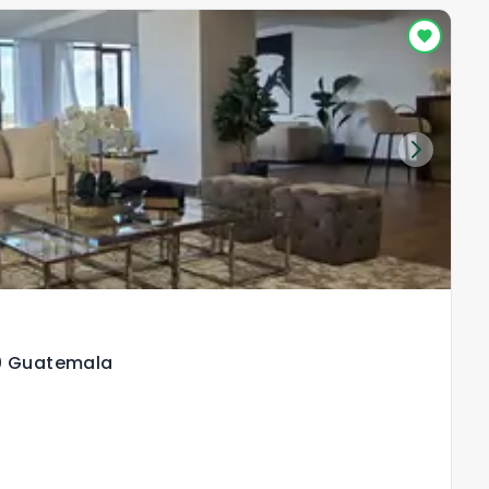
R
10 Guatemala
I
Zo