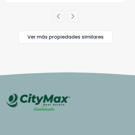
chevron_left
chevron_right
Ver más propiedades
similares