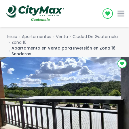
Icon desc
Inicio
chevron_right
Apartamentos
chevron_right
Venta
chevron_right
Ciudad De Guatemala
chevron_right
Zona 16
Apartamento en Venta para Inversión en Zona 16
chevron_right
Senderos