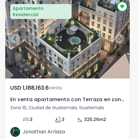
Apartamento
Residencial
USD	1,188,163.6
Venta
En venta apartamento con Terraza en zona 16 Cayala
Zona 16, Ciudad de Guatemala. Guatemala
Z
bed
bathtub
square_foot
3
3
325.26
m2
Jonathan Arriaza