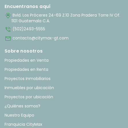
Encuentranos aquí
home_pin
Bvld. Los Próceres 24-69 Z.10 Zona Pradera Torre IV Of.
1101 Guatemala C.A.
phone_in_talk
(502)2493-5555
mail
contacto@citymax-gt.com
Sobre nosotros
Propiedades en Venta
Propiedades en Renta
Proyectos Inmobiliarios
Inmuebles por ubicación
Proyectos por ubicación
¿Quiénes somos?
Nuestro Equipo
Franquicia CityMax