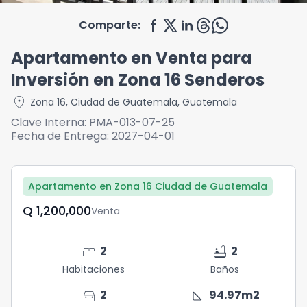
Comparte:
Apartamento en Venta para
Inversión en Zona 16 Senderos
location_on
Zona 16
,
Ciudad de Guatemala
,
Guatemala
Clave Interna:
PMA-013-07-25
Fecha de Entrega:
2027-04-01
Apartamento en Zona 16 Ciudad de Guatemala
Q	1,200,000
Venta
bed
bathtub
2
2
Habitaciones
Baños
directions_car
square_foot
2
94.97
m2