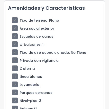
Amenidades y Características
check
Tipo de terreno
: Plano
check
Área social exterior
check
Escuelas cercanas
check
# balcones
: 1
check
Tipo de aire acondicionado
: No Tiene
check
Privada con vigilancia
check
Cisterna
check
Linea blanca
check
Lavanderia
check
Parques cercanos
check
Nivel-piso
: 3
check
Balcon
: Si