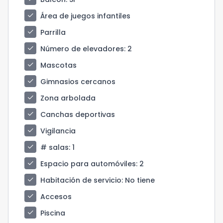
check
Área de juegos infantiles
check
Parrilla
check
Número de elevadores
: 2
check
Mascotas
check
Gimnasios cercanos
check
Zona arbolada
check
Canchas deportivas
check
Vigilancia
check
# salas
: 1
check
Espacio para automóviles
: 2
check
Habitación de servicio
: No tiene
check
Accesos
check
Piscina