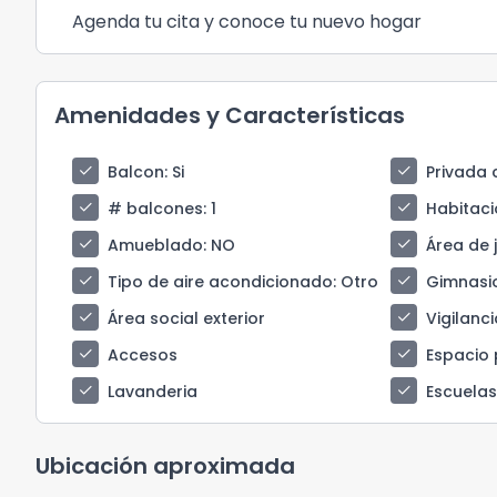
Agenda tu cita y conoce tu nuevo hogar
Amenidades y Características
check
check
Balcon
: Si
Privada 
check
check
# balcones
: 1
Habitaci
check
check
Amueblado
: NO
Área de 
check
check
Tipo de aire acondicionado
: Otro
Gimnasi
check
check
Área social exterior
Vigilanci
check
check
Accesos
Espacio 
check
check
Lavanderia
Escuela
Ubicación aproximada