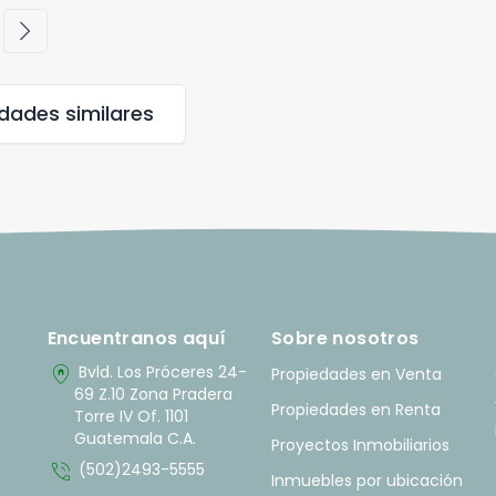
chevron_right
edades
similares
Encuentranos aquí
Sobre nosotros
home_pin
Bvld. Los Próceres 24-
Propiedades en Venta
69 Z.10 Zona Pradera
Propiedades en Renta
Torre IV Of. 1101
Guatemala C.A.
Proyectos Inmobiliarios
phone_in_talk
(502)2493-5555
Inmuebles por ubicación