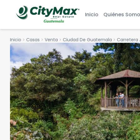
Inicio
Quiénes Somo
Inicio
chevron_right
Casas
chevron_right
Venta
chevron_right
Ciudad De Guatemala
chevron_right
Carretera 