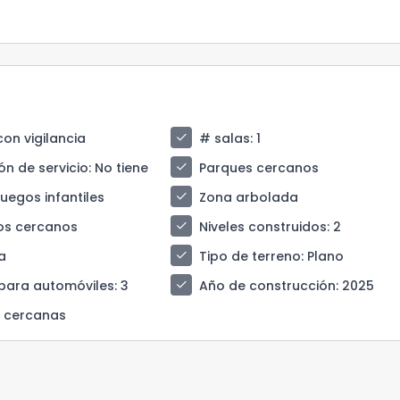
check
con vigilancia
# salas
: 1
check
ón de servicio
: No tiene
Parques cercanos
check
juegos infantiles
Zona arbolada
check
os cercanos
Niveles construidos
: 2
check
a
Tipo de terreno
: Plano
check
para automóviles
: 3
Año de construcción
: 2025
s cercanas