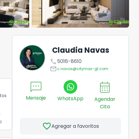
Claudia Navas
call
5016-8610
email
c.navas@citymax-gt.com
sms
calendar_month
tos
Mensaje
WhatsApp
Agendar
Cita
m
o
favorite
Agregar a favoritos