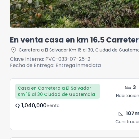
En venta casa en km 16.5 Carreter
location_on
Carretera a El Salvador Km 16 al 30
,
Ciudad de Guatema
Clave Interna:
PVC-033-07-25-2
Fecha de Entrega:
Entrega inmediata
bed
3
Casa en Carretera a El Salvador
Km 16 al 30 Ciudad de Guatemala
Habitacio
Q	1,040,000
Venta
square_foot
107
m
Construcc