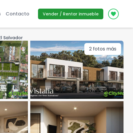
s
Contacto
Vender / Rentar inmueble
Icon des
El Salvador
2
fotos más