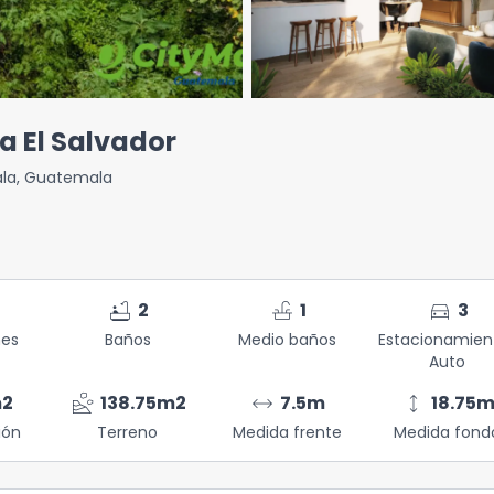
a El Salvador
la
,
Guatemala
bathtub
faucet
directions_car
2
1
3
nes
Baños
Medio baños
Estacionamien
Auto
landslide
arrow_range
height
2
138.75
m2
7.5
m
18.75
ión
Terreno
Medida frente
Medida fond