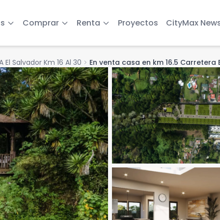
s
Comprar
Renta
Proyectos
CityMax New
A El Salvador Km 16 Al 30
chevron_right
En venta casa en km 16.5 Carretera 