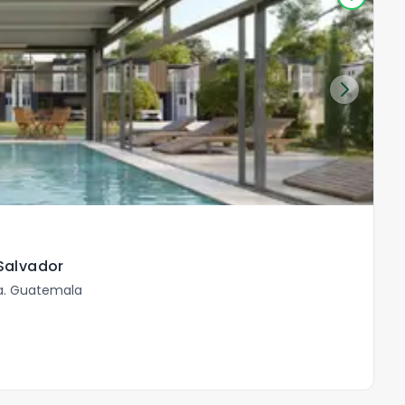
C
R
Salvador
C
la. Guatemala
Ca