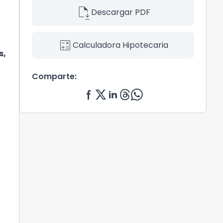
file_save
Descargar PDF
calculate
Calculadora Hipotecaria
s,
Comparte: