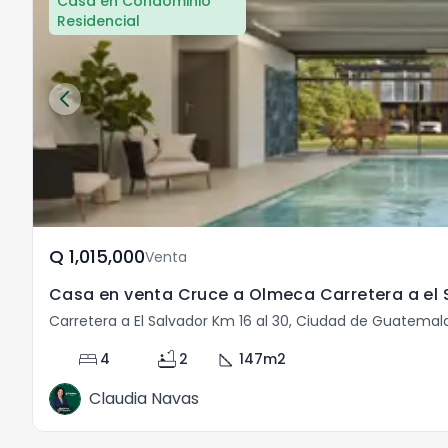
Casa en Condominio
Residencial
Q	1,015,000
Venta
Casa en venta Cruce a Olmeca Carretera a el 
Carretera a El Salvador Km 16 al 30, Ciudad de Guatema
bed
bathtub
square_foot
4
2
147
m2
Claudia Navas