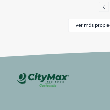
chevron_left
Ver más propi