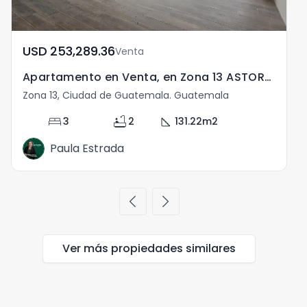
USD	253,289.36
Venta
Apartamento en Venta, en Zona 13 ASTORGA
Zona 13, Ciudad de Guatemala. Guatemala
Z
bed
bathtub
square_foot
3
2
131.22
m2
Paula Estrada
chevron_left
chevron_right
Ver más propiedades
similares