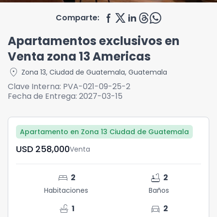
Comparte:
Apartamentos exclusivos en
Venta zona 13 Americas
location_on
Zona 13
,
Ciudad de Guatemala
,
Guatemala
Clave Interna:
PVA-021-09-25-2
Fecha de Entrega:
2027-03-15
Apartamento en Zona 13 Ciudad de Guatemala
USD	258,000
Venta
bed
bathtub
2
2
Habitaciones
Baños
faucet
directions_car
1
2