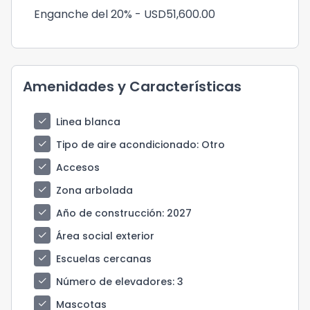
Enganche del 20% - USD51,600.00
Amenidades y Características
check
Linea blanca
check
Tipo de aire acondicionado
: Otro
check
Accesos
check
Zona arbolada
check
Año de construcción
: 2027
check
Área social exterior
check
Escuelas cercanas
check
Número de elevadores
: 3
check
Mascotas