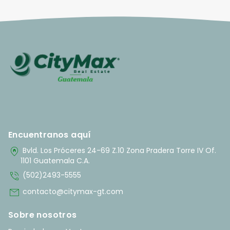
Encuentranos aquí
home_pin
Bvld. Los Próceres 24-69 Z.10 Zona Pradera Torre IV Of.
1101 Guatemala C.A.
phone_in_talk
(502)2493-5555
mail
contacto@citymax-gt.com
Sobre nosotros