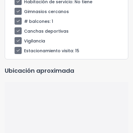
check
Habitación de servicio
: No tiene
check
Gimnasios cercanos
check
# balcones
: 1
check
Canchas deportivas
check
Vigilancia
check
Estacionamiento visita
: 15
Ubicación aproximada