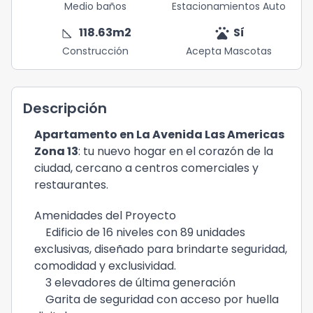
Medio baños
Estacionamientos Auto
square_foot
pets
118.63
m2
Sí
Construcción
Acepta Mascotas
Descripción
Apartamento en La Avenida Las Americas
Zona 13
: tu nuevo hogar en el corazón de la
ciudad, cercano a centros comerciales y
restaurantes.
Amenidades del Proyecto
Edificio de 16 niveles con 89 unidades
exclusivas, diseñado para brindarte
seguridad,
comodidad y exclusividad
.
3 elevadores de última generación
Garita de seguridad con acceso por huella