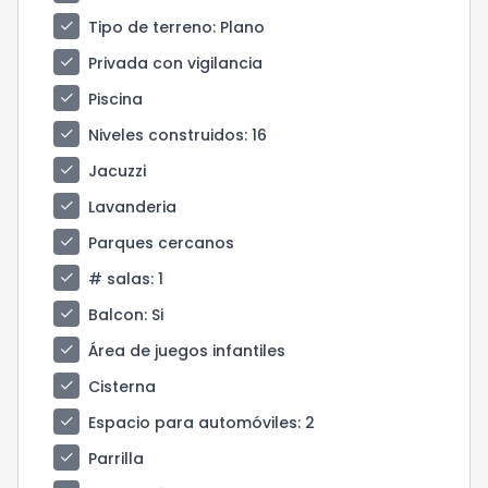
check
Tipo de terreno
: Plano
check
Privada con vigilancia
check
Piscina
check
Niveles construidos
: 16
check
Jacuzzi
check
Lavanderia
check
Parques cercanos
check
# salas
: 1
check
Balcon
: Si
check
Área de juegos infantiles
check
Cisterna
check
Espacio para automóviles
: 2
check
Parrilla