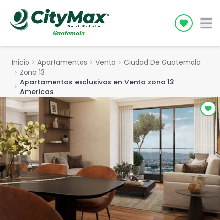
Icon desc
Inicio
chevron_right
Apartamentos
chevron_right
Venta
chevron_right
Ciudad De Guatemala
chevron_right
Zona 13
Apartamentos exclusivos en Venta zona 13
chevron_right
Americas