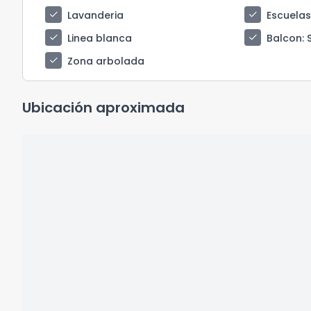
check
check
Lavanderia
Escuela
check
check
Linea blanca
Balcon
: 
check
Zona arbolada
Ubicación aproximada