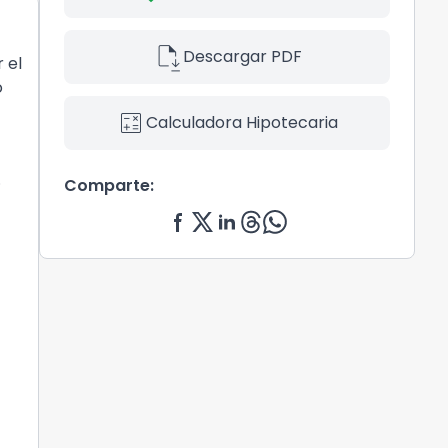
file_save
Descargar PDF
 el
o
calculate
Calculadora Hipotecaria
.
Comparte: