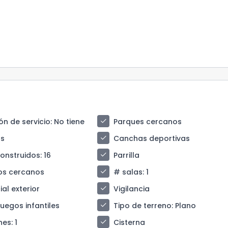
check
ón de servicio
: No tiene
Parques cercanos
check
s
Canchas deportivas
check
construidos
: 16
Parrilla
check
os cercanos
# salas
: 1
check
al exterior
Vigilancia
check
juegos infantiles
Tipo de terreno
: Plano
check
nes
: 1
Cisterna