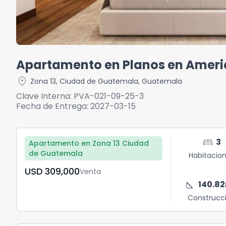
Apartamento en Planos en Americ
location_on
Zona 13
,
Ciudad de Guatemala
,
Guatemala
Clave Interna:
PVA-021-09-25-3
Fecha de Entrega:
2027-03-15
bed
3
Apartamento en Zona 13 Ciudad
de Guatemala
Habitacio
USD	309,000
Venta
square_foot
140.82
Construcc