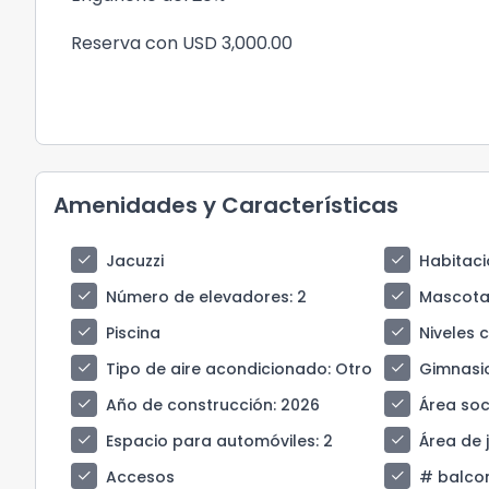
Reserva con USD 3,000.00
Amenidades y Características
check
check
Jacuzzi
Habitaci
check
check
Número de elevadores
: 2
Mascota
check
check
Piscina
Niveles 
check
check
Tipo de aire acondicionado
: Otro
Gimnasi
check
check
Año de construcción
: 2026
Área soci
check
check
Espacio para automóviles
: 2
Área de 
check
check
Accesos
# balco