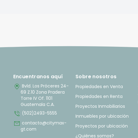
Encuentranos aquí
Sobre nosotros
home_pin
Bvld. Los Próceres 24-
Propiedades en Venta
69 Z.10 Zona Pradera
Propiedades en Renta
Torre IV Of. 1101
Guatemala C.A.
Proyectos Inmobiliarios
phone_in_talk
(502)2493-5555
Inmuebles por ubicación
mail
contacto@citymax-
Proyectos por ubicación
gt.com
¿Quiénes somos?