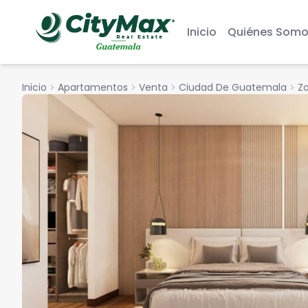
Inicio
Quiénes Somo
Inicio
chevron_right
Apartamentos
chevron_right
Venta
chevron_right
Ciudad De Guatemala
chevron_right
Zo