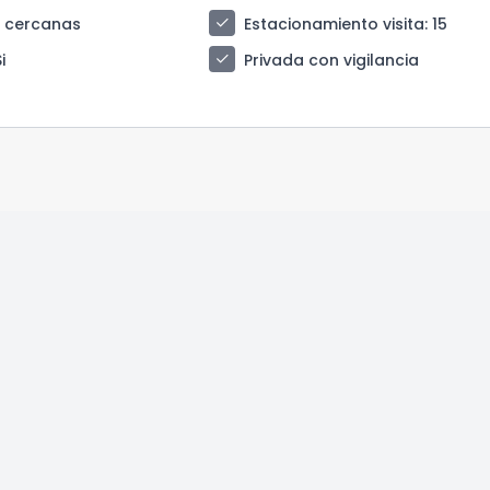
check
s cercanas
Estacionamiento visita
: 15
check
Si
Privada con vigilancia