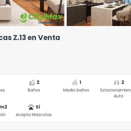
as Z.13 en Venta
bathtub
faucet
directions_car
2
1
2
nes
Baños
Medio baños
Estacionamien
Auto
pets
m2
Sí
ión
Acepta Mascotas