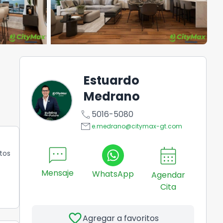
Estuardo
Medrano
call
5016-5080
email
e.medrano@citymax-gt.com
sms
calendar_month
tos
Mensaje
WhatsApp
Agendar
Cita
favorite
Agregar a favoritos